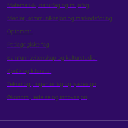
Matematikk, naturfag og miljøfag
Medier, kommunikasjon og markedsføring
Optometri
Pedagogiske fag
Samfunnsvitenskap og kulturstudier
Språk og litteratur
Teknologi, ingeniørfag og lysdesign
Økonomi, ledelse og innovasjon