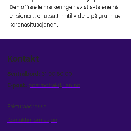
Den offisielle markeringen av at avtalene nå
er signert, er utsatt inntil videre på grunn av
koronasituasjonen.
Kontakt
Sentralbord:
31 00 80 00
E-post:
postmottak@usn.no
Fakturaadresse
Kontaktinformasjon