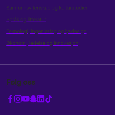
Samfunnsvitenskap og kulturstudier
Språk og litteratur
Teknologi, ingeniørfag og lysdesign
Økonomi, ledelse og innovasjon
Følg oss