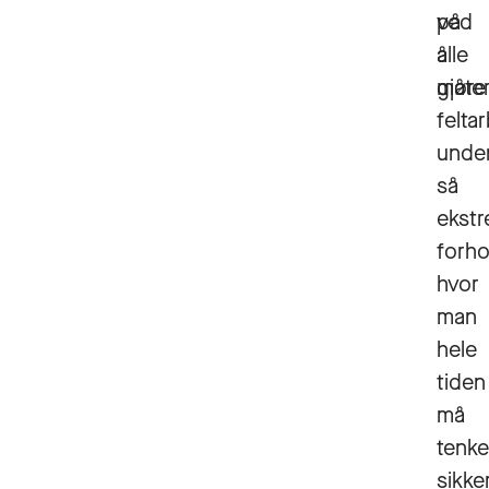
på
ved
alle
å
måter
gjøre
felta
unde
så
ekst
forho
hvor
man
hele
tiden
må
tenke
sikke