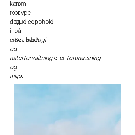
kan
som
fordype
et
deg
studieopphold
i
på
enten
Svalbard.
økologi
og
naturforvaltning
eller
forurensning
og
miljø
.