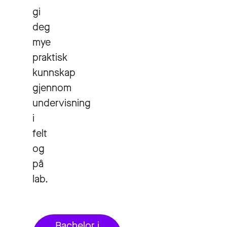
gi
deg
mye
praktisk
kunnskap
gjennom
undervisning
i
felt
og
på
lab.
Bachelor i