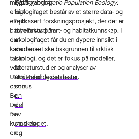
miljøforvaltning
også
Biology
og
Arctic Population Ecology
.
er
lagt
Biologifaget består av et større data- og
et
opp
feltbasert forskningsprosjekt, der det er
bachelorstudium
til
mye fokus på art- og habitatkunnskap. I
du
at
økologifaget får du en dypere innsikt i
kan
studenter
den teoretiske bakgrunnen til arktisk
ta
kan
økologi, og det er fokus på modeller,
ved
ta
litteraturstudier og analyser av
USN
et
eksisterende databaser.
utvekslingssemester
campus
som
Bø.
en
Du
del
får
av
kunnskap
studieløpet
,
om
og