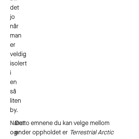
det
jo
når
man
er
veldig
isolert
i
en
så
liten
by.
Natur
Det
De to emnene du kan velge mellom
og
er
under oppholdet er
Terrestrial Arctic