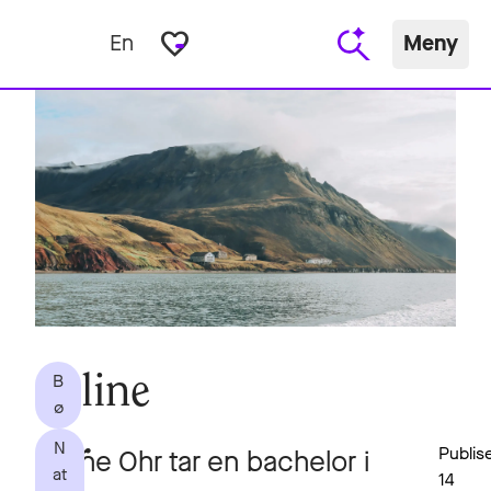
favorite_border
En
Meny
B
Eline
ø
N
er
Publis
Eline Ohr tar en bachelor i
at
14