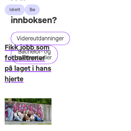
i
Idrett
Bø
innboksen?
Videreutdanninger
Fikk jobb som
Bachelor- og
fotballtrener
masterstudier
på laget i hans
hjerte