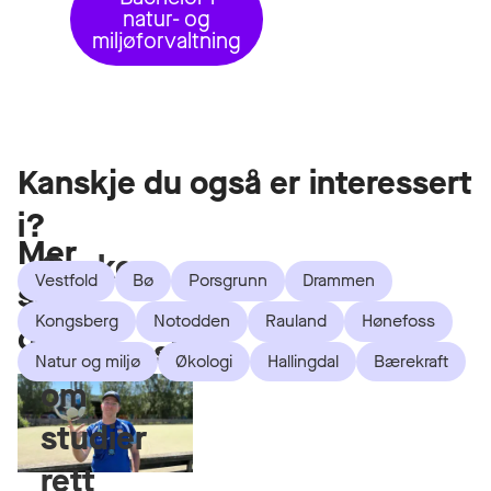
natur- og
miljøforvaltning
Kanskje du også er interessert
i?
Mer
Ønsker
Vestfold
Bø
Porsgrunn
Drammen
som
du
Kongsberg
Notodden
Rauland
Hønefoss
dette
informasjon
Natur og miljø
Økologi
Hallingdal
Bærekraft
om
studier
rett