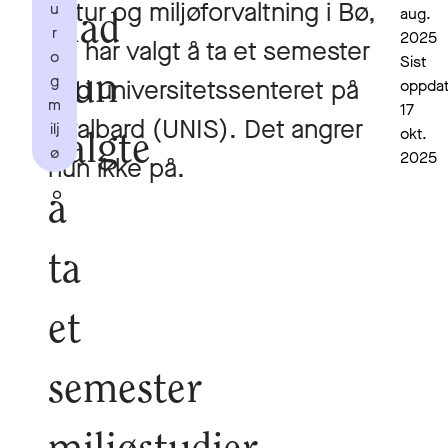
natur og miljøforvaltning i Bø,
u
aug.
glad
r
2025
og har valgt å ta et semester
o
Sist
g
hun
ved universitetssenteret på
oppdat
m
17
Svalbard (UNIS). Det angrer
ilj
okt.
valgte
ø
2025
hun ikke på.
å
ta
et
semester