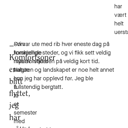
har
vært
helt
uersta
Som
–Vi var ute med rib hver eneste dag på
kommende
forskjellige steder, og vi fikk sett veldig
Komfortsoner
naturforvalter
mye av Isfjorden på veldig kort tid.
er
valgte
Naturen og landskapet er noe helt annet
hun
enn jeg har opplevd før. Jeg ble
blitt
å
fullstendig bergtatt.
flyttet,
ta
et
jeg
semester
har
med