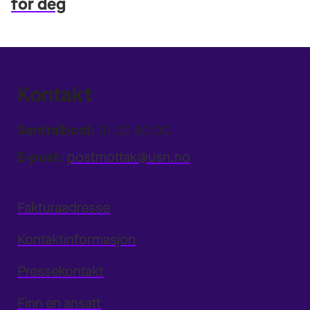
for deg
Kontakt
Sentralbord:
31 00 80 00
E-post:
postmottak@usn.no
Fakturaadresse
Kontaktinformasjon
Pressekontakt
Finn en ansatt