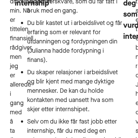
drømmejobben
USN er ferskvare, som du får tatt i
internship
deg
min. Nå
bruk med en gang.
som
er
Du blir kastet ut i arbeidslivet og får
vurd
tittelen
erfaring som er relevant for
inte
finansiell
utdanningen og fordypningen din
rådgiver,
(Julianna hadde fordypning i
men
finans).
jeg
Du skaper relasjoner i arbeidslivet
er
og blir kjent med mange dyktige
allerede
mennesker. De kan du holde
i
kontakten med uansett hva som
gang
skjer etter internshipet.
med
å
Selv om du ikke får fast jobb etter
ta
internship, får du med deg en