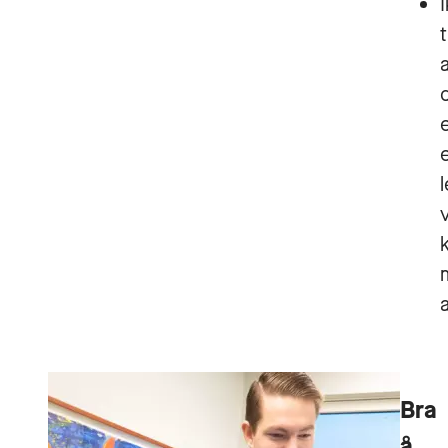
l
Bra
å