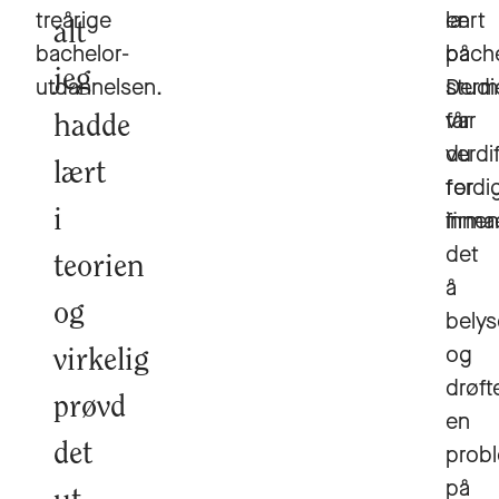
treårige
en
lært
alt
bachelor-
bach
på
jeg
utdannelsen.
Derm
studi
får
var
hadde
du
verdif
lært
ferdi
for
i
innen
firma
det
teorien
å
og
belys
og
virkelig
drøft
prøvd
en
det
probl
på