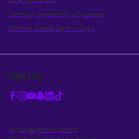
Språk og litteratur
Teknologi, ingeniørfag og lysdesign
Økonomi, ledelse og innovasjon
Følg oss
Tilgjengelighetserklæring