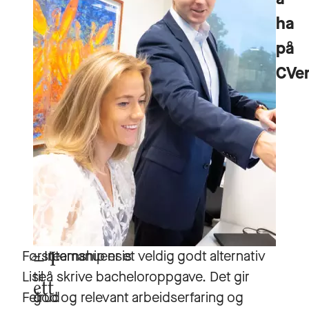
ha
på
CVe
Førsteamanuensis
– Internship er et veldig godt alternativ
I
Lise
til å skrive bacheloroppgave. Det gir
ett
Feirud
god og relevant arbeidserfaring og