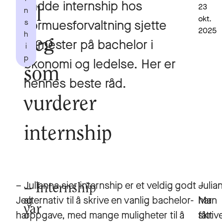
hadde internship hos
23
n
til
okt.
s
Formuesforvaltning sjette
2025
h
deg
semester på bachelor i
i
p
økonomi og ledelse. Her er
som
hennes beste råd.
vurderer
internship
–
Julianna sier internship er et veldig godt
–
Julia
Internship
Jeg
alternativ til å skrive en vanlig bachelor-
Man
har
var
har
oppgave, med mange muligheter til å
skriv
fått