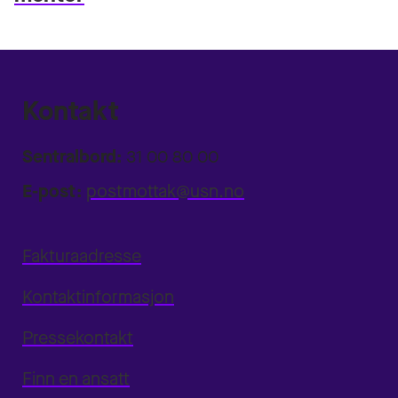
Kontakt
Sentralbord:
31 00 80 00
E-post:
postmottak@usn.no
Fakturaadresse
Kontaktinformasjon
Pressekontakt
Finn en ansatt