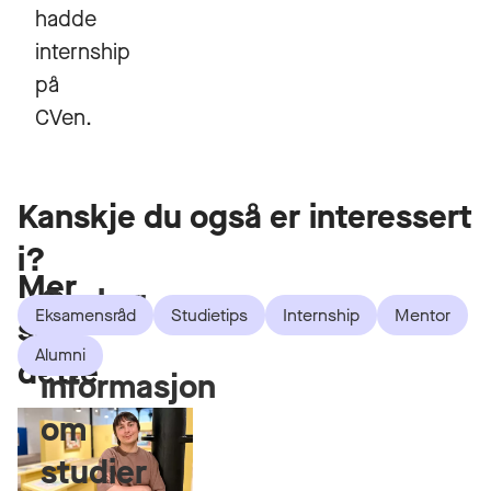
hadde
internship
på
CVen.
Kanskje du også er interessert
i?
Mer
Ønsker
Eksamensråd
Studietips
Internship
Mentor
som
du
Alumni
dette
informasjon
om
studier