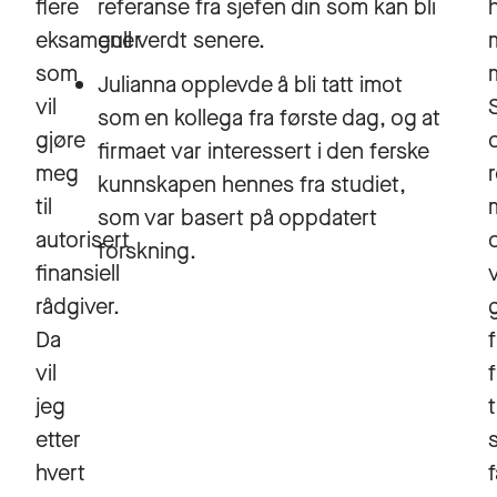
flere
referanse fra sjefen din som kan bli
eksamener
gull verdt senere.
som
Julianna opplevde å bli tatt imot
vil
som en kollega fra første dag, og at
gjøre
firmaet var interessert i den ferske
meg
kunnskapen hennes fra studiet,
til
som var basert på oppdatert
autorisert
forskning.
finansiell
rådgiver.
Da
vil
jeg
etter
hvert
f