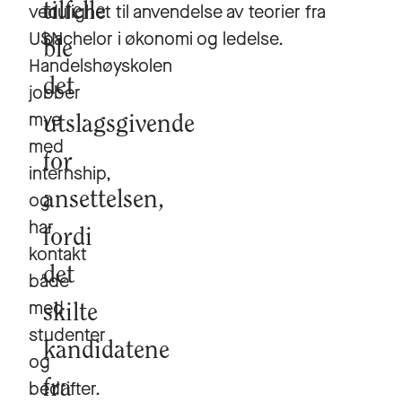
ved
tilfelle
mulighet til anvendelse av teorier fra
USN
bachelor i økonomi og ledelse.
ble
Handelshøyskolen
det
jobber
mye
utslagsgivende
med
for
internship,
og
ansettelsen,
har
fordi
kontakt
det
både
med
skilte
studenter
kandidatene
og
bedrifter.
fra