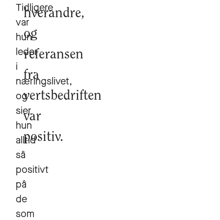
Tidligere
hverandre,
var
og
hun
leder
referansen
i
fra
næringslivet,
og
vertsbedriften
sier
var
hun
positiv.
alltid
så
positivt
på
de
som