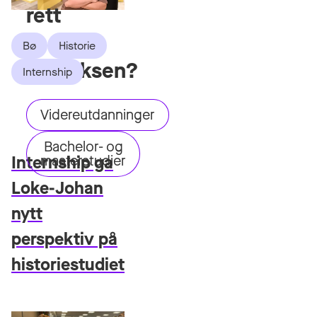
rett
i
Bø
Historie
innboksen?
Internship
Videreutdanninger
Bachelor- og
masterstudier
Internship ga
Loke-Johan
nytt
perspektiv på
historiestudiet