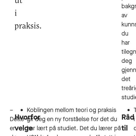
ut
bakg
i
av
kunn
praksis.
du
har
tileg
deg
gjen
det
treår
studi
–
Koblingen mellom teori og praksis
Hvorfor
Råd
Dette
gir deg en ny forståelse for det du
i
velge
til
er
har lært på studiet. Det du lærer på