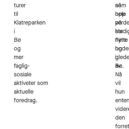
turer
nå
som
til
opp
hele
Klatreparken
på
verd
i
stadi
har
Bø
flere
nytte
og
hode
og
mer
i
gled
faglig-
Bø.
av.
sosiale
Nå
aktiveter som
vil
aktuelle
hun
foredrag.
ente
vider
den
forre