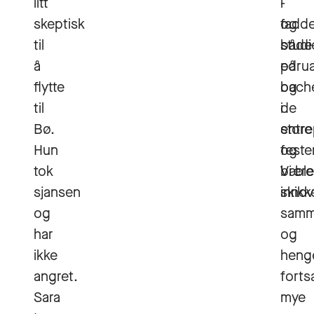
litt
-
i
skeptisk
og
fadde
til
studi
både
å
på
edru
flytte
bach
og
til
i
de
Bø.
entr
store
Hun
og
feste
tok
bærek
Vi ble
sjansen
innov
skikk
og
samm
har
og
ikke
heng
angret.
forts
Sara
mye