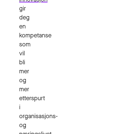
gir
deg
en
kompetanse
som
vil
bli
mer
og
mer
etterspurt
i
organisasjons-
og