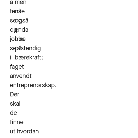
å
men
tenke
nå
selv
også
og
enda
jobbe
mer
selvstendig
på
i
bærekraft:
faget
anvendt
entreprenørskap.
Der
skal
de
finne
ut hvordan