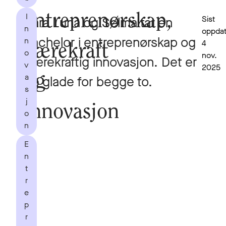
I
entreprenørskap,
Sist
Sara Luna og Selma tar en
n
oppdat
bachelor i entreprenørskap og
n
4
bærekraft
o
nov.
bærekraftig innovasjon. Det er
v
2025
a
og
de glade for begge to.
s
j
innovasjon
o
n
E
n
t
r
e
p
r