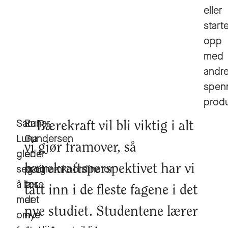
eller
start
opp
med
andr
spen
produ
Sara
Runar
Bærekraft vil bli viktig i alt
Luna
Gundersen
vi gjør framover, så
gleder
er
seg til
programkoordinator
bærekraftsperspektivet har vi
å lære
for
tatt inn i de fleste fagene i det
mer
det
nye studiet. Studentene lærer
om
nye