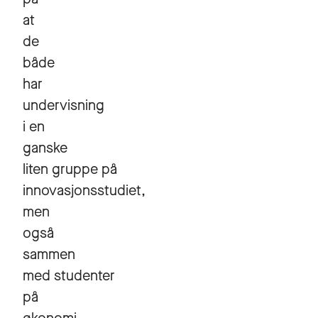
at
de
både
har
undervisning
i en
ganske
liten gruppe på
innovasjonsstudiet,
men
også
sammen
med studenter
på