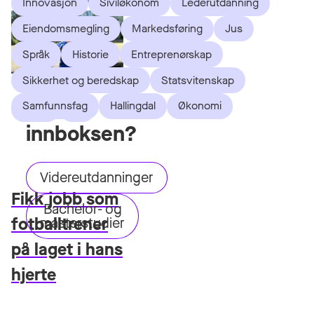
Innovasjon
Siviløkonom
Lederutdanning
om
Eiendomsmegling
Markedsføring
Jus
studier
Språk
Historie
Entreprenørskap
rett
Sikkerhet og beredskap
Statsvitenskap
i
Samfunnsfag
Hallingdal
Økonomi
Idrett
Bø
innboksen?
Videreutdanninger
Fikk jobb som
Bachelor- og
fotballtrener
masterstudier
på laget i hans
hjerte