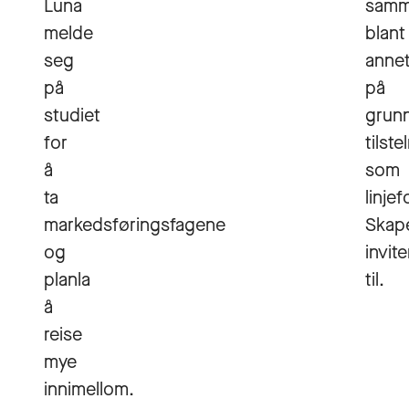
Luna
samm
melde
blant
seg
anne
på
på
studiet
grun
for
tilste
å
som
ta
linje
markedsføringsfagene
Skap
og
invite
planla
til.
å
reise
mye
innimellom.