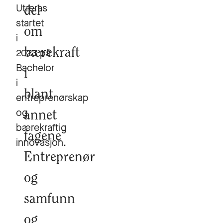
Utreras
del
startet
om
i
2023 på
bærekraft
Bachelor
i
i
blant
entreprenørskap
og
annet
bærekraftig
fagene
innovasjon.
Entreprenør
og
samfunn
og