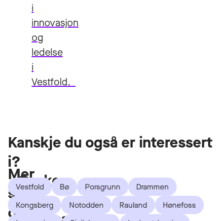
i
innovasjon
og
ledelse
i
Vestfold.
Kanskje du også er interessert
i?
Mer
Ønsker
Vestfold
Bø
Porsgrunn
Drammen
som
du
Kongsberg
Notodden
Rauland
Hønefoss
dette
informasjon