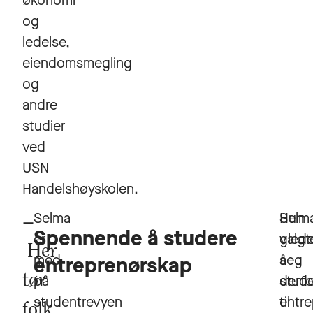
økonomi
og
ledelse,
eiendomsmegling
og
andre
studier
ved
USN
Handelshøyskolen.
Selma
Selm
Hun
Spennende å studere
er
valgt
glede
Her
med
å
seg
entreprenørskap
tør
på
stud
derfo
studentrevyen
entr
til
folk