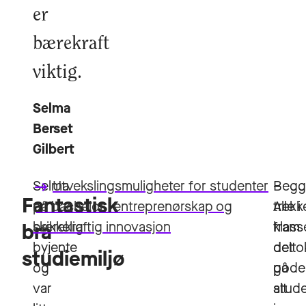
er
bærekraft
viktig.
Selma
Berset
Gilbert
Selma
Utvekslingsmuligheter for studenter
Begg
–
keyboard_backspace
Fantastisk
er
på bachelor i entreprenørskap og
trekk
Alle i
skikkelig
bærekraftig innovasjon
fram
klass
bra
byjente
det
delto
studiemiljø
og
gode
på
var
stud
alt