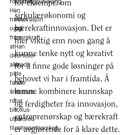
forretningsutvikling.
studiet
for eksempel om
Hun
i
sirkulærøkonomi og
trekker
innovasjon
også
og
bærekraftinnovasjon. Det er
fram
bærekraft.
mer viktig enn noen gang å
at
Han
kunne tenke nytt og kreativt
de
forteller
allerede
at
for å finne gode løsninger på
på
de
behovet vi har i framtida. Å
første
her
året
fortsatt
kunne kombinere kunnskap
nå
har
og ferdigheter fra innovasjon,
blir
fokus
entreprenørskap og bærekraft
utfordret
på
til
entreprenørskap,
er avgjørende for å klare dette.