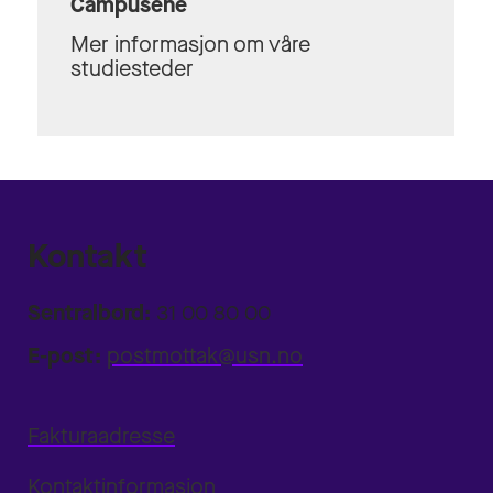
Campusene
Mer informasjon om våre
studiesteder
Kontakt
Sentralbord:
31 00 80 00
E-post:
postmottak@usn.no
Fakturaadresse
Kontaktinformasjon