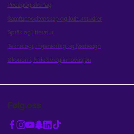
Pedagogiske fag
Samfunnsvitenskap og kulturstudier
Språk og litteratur
Teknologi, ingeniørfag og lysdesign
Økonomi, ledelse og innovasjon
Følg oss