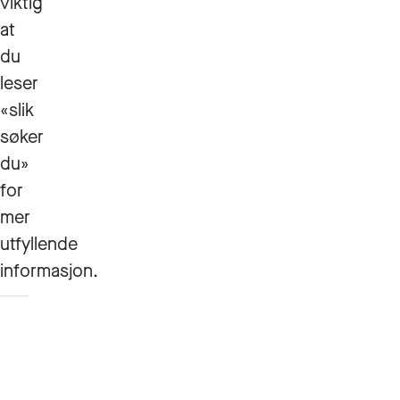
viktig
at
du
leser
«slik
søker
du»
for
mer
utfyllende
informasjon.
Slik
søker