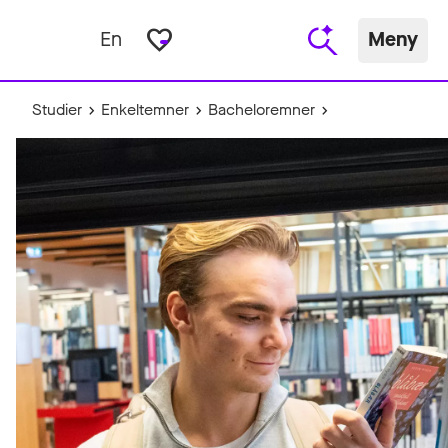
favorite_border
En
Meny
Studier
Enkeltemner
Bacheloremner