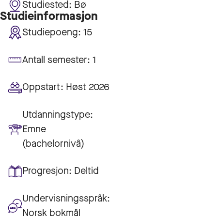
Studiested:
Bø
Studieinformasjon
Studiepoeng:
15
Antall semester:
1
Oppstart:
Høst 2026
Utdanningstype:
Emne
(bachelornivå)
Progresjon:
Deltid
Undervisningsspråk:
Norsk bokmål