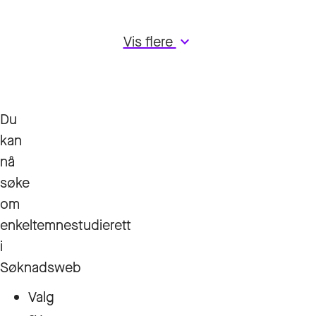
Vis flere
keyboard_arrow_down
Du
kan
nå
søke
om
enkeltemnestudierett
i
Søknadsweb
Valg