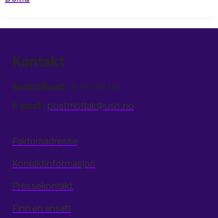
Kontakt
Sentralbord:
31 00 80 00
E-post:
postmottak@usn.no
Fakturaadresse
Kontaktinformasjon
Pressekontakt
Finn en ansatt