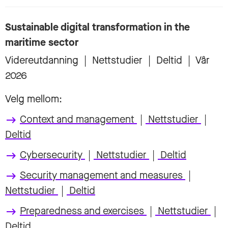
Sustainable digital transformation in the
maritime sector
Videreutdanning
|
Nettstudier
|
Deltid
|
Vår
2026
Velg mellom:
Context and management
|
Nettstudier
|
keyboard_backspace
Deltid
Cybersecurity
|
Nettstudier
|
Deltid
keyboard_backspace
Security management and measures
|
keyboard_backspace
Nettstudier
|
Deltid
Preparedness and exercises
|
Nettstudier
|
keyboard_backspace
Deltid