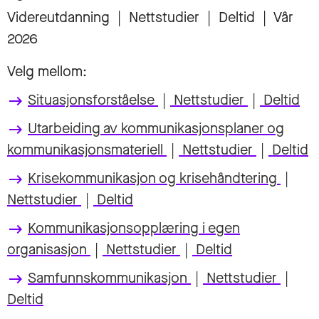
Videreutdanning
|
Nettstudier
|
Deltid
|
Vår
2026
Velg mellom:
Situasjonsforståelse
|
Nettstudier
|
Deltid
keyboard_backspace
Utarbeiding av kommunikasjonsplaner og
keyboard_backspace
kommunikasjonsmateriell
|
Nettstudier
|
Deltid
Krisekommunikasjon og krisehåndtering
|
keyboard_backspace
Nettstudier
|
Deltid
Kommunikasjonsopplæring i egen
keyboard_backspace
organisasjon
|
Nettstudier
|
Deltid
Samfunnskommunikasjon
|
Nettstudier
|
keyboard_backspace
Deltid