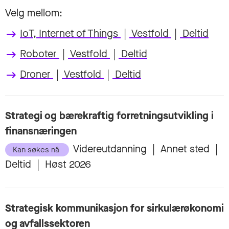
Velg mellom:
IoT, Internet of Things
|
Vestfold
|
Deltid
keyboard_backspace
Roboter
|
Vestfold
|
Deltid
keyboard_backspace
Droner
|
Vestfold
|
Deltid
keyboard_backspace
Strategi og bærekraftig forretningsutvikling i
finansnæringen
Videreutdanning
|
Annet sted
|
Kan søkes nå
Deltid
|
Høst 2026
Strategisk kommunikasjon for sirkulærøkonomi
og avfallssektoren