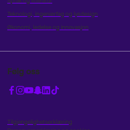
Språk og litteratur
Teknologi, ingeniørfag og lysdesign
Økonomi, ledelse og innovasjon
Følg oss
Tilgjengelighetserklæring