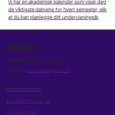
Vi har en akademisk kalender som viser deg
de viktigste datoene for hvert semester, slik
at du kan planlegge ditt undervisningsår
.
Kontakt
Sentralbord:
31 00 80 00
E-post:
postmottak@usn.no
Fakturaadresse
Kontaktinformasjon
Pressekontakt