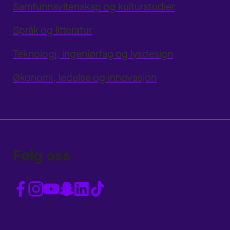
Samfunnsvitenskap og kulturstudier
Språk og litteratur
Teknologi, ingeniørfag og lysdesign
Økonomi, ledelse og innovasjon
Følg oss