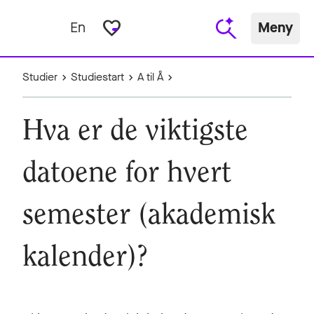
favorite_border
En
Meny
Studier
Studiestart
A til Å
Hva er de viktigste
datoene for hvert
semester (akademisk
kalender)?