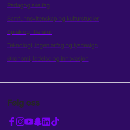
Pedagogiske fag
Samfunnsvitenskap og kulturstudier
Språk og litteratur
Teknologi, ingeniørfag og lysdesign
Økonomi, ledelse og innovasjon
Følg oss