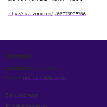
https://usn.zoom.us/j/66073906756
Kontakt
Sentralbord:
31 00 80 00
E-post:
postmottak@usn.no
Fakturaadresse
Kontaktinformasjon