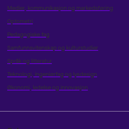
Medier, kommunikasjon og markedsføring
Optometri
Pedagogiske fag
Samfunnsvitenskap og kulturstudier
Språk og litteratur
Teknologi, ingeniørfag og lysdesign
Økonomi, ledelse og innovasjon