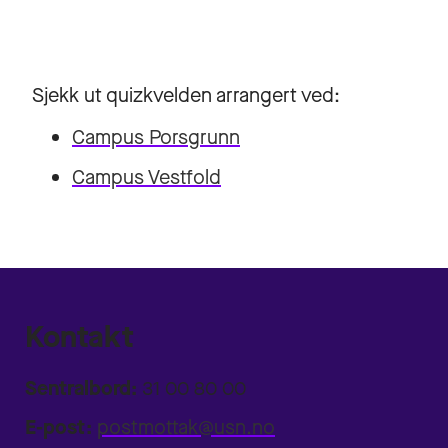
Sjekk ut quizkvelden arrangert ved:
Campus Porsgrunn
Campus Vestfold
Kontakt
Sentralbord:
31 00 80 00
E-post:
postmottak@usn.no