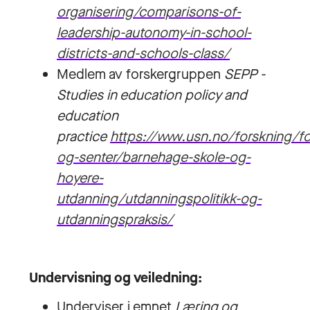
organisering/comparisons-of-
leadership-autonomy-in-school-
districts-and-schools-class/
Medlem av forskergruppen
SEPP -
Studies in education policy and
education
practice
https://www.usn.no/forskning/f
og-senter/barnehage-skole-og-
hoyere-
utdanning/utdanningspolitikk-og-
utdanningspraksis/
Undervisning og veiledning:
Underviser i emnet
Læring og