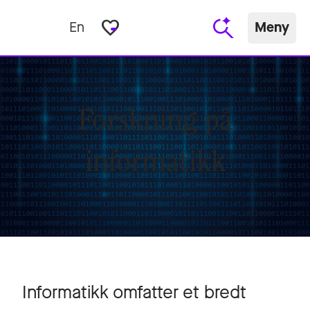
favorite_border
En
Meny
Forskning på
informatikk
Informatikk omfatter et bredt