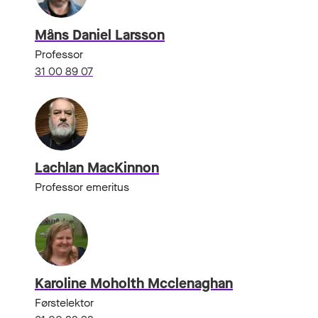
Måns Daniel Larsson
Professor
31 00 89 07
Lachlan MacKinnon
Professor emeritus
Karoline Moholth Mcclenaghan
Førstelektor