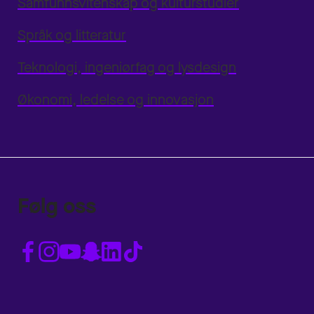
Samfunnsvitenskap og kulturstudier
Språk og litteratur
Teknologi, ingeniørfag og lysdesign
Økonomi, ledelse og innovasjon
Følg oss