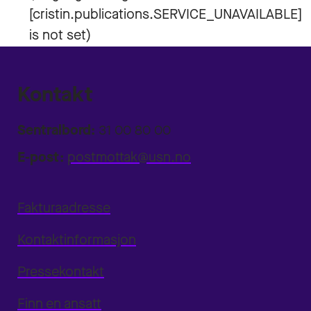
Kontakt
Sentralbord:
31 00 80 00
E-post:
postmottak@usn.no
Fakturaadresse
Kontaktinformasjon
Pressekontakt
Finn en ansatt