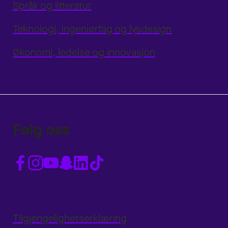
Språk og litteratur
Teknologi, ingeniørfag og lysdesign
Økonomi, ledelse og innovasjon
Følg oss
Tilgjengelighetserklæring