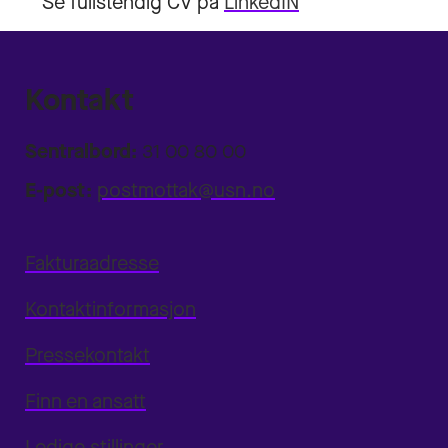
Se fullstendig CV på
LinkedIN
Kontakt
Sentralbord:
31 00 80 00
E-post:
postmottak@usn.no
Fakturaadresse
Kontaktinformasjon
Pressekontakt
Finn en ansatt
Ledige stillinger