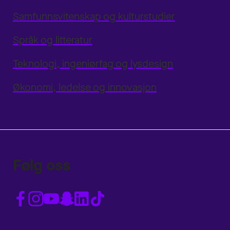
Samfunnsvitenskap og kulturstudier
Språk og litteratur
Teknologi, ingeniørfag og lysdesign
Økonomi, ledelse og innovasjon
Følg oss