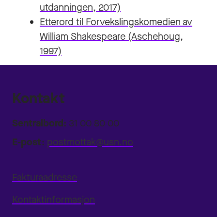
utdanningen, 2017)
Etterord til Forvekslingskomedien av
William Shakespeare (Aschehoug,
1997)
Kontakt
Sentralbord:
31 00 80 00
E-post:
postmottak@usn.no
Fakturaadresse
Kontaktinformasjon