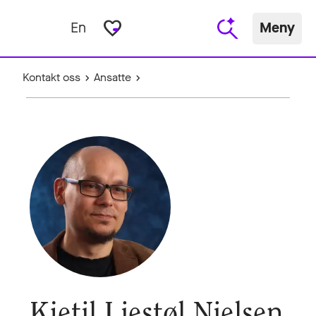
favorite_border
En
Meny
Kontakt oss
Ansatte
Kjetil Liestøl Nielsen