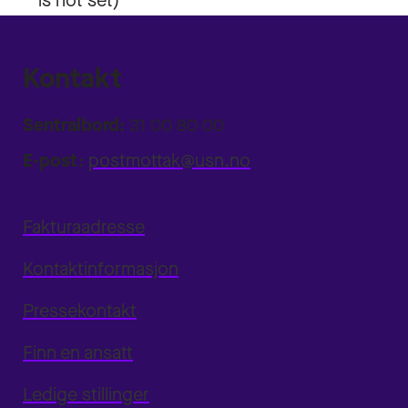
Kontakt
Sentralbord:
31 00 80 00
E-post:
postmottak@usn.no
Fakturaadresse
Kontaktinformasjon
Pressekontakt
Finn en ansatt
Ledige stillinger