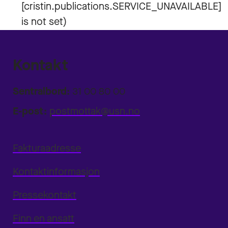
Kontakt
Sentralbord:
31 00 80 00
E-post:
postmottak@usn.no
Fakturaadresse
Kontaktinformasjon
Pressekontakt
Finn en ansatt