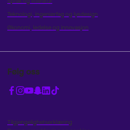
Språk og litteratur
Teknologi, ingeniørfag og lysdesign
Økonomi, ledelse og innovasjon
Følg oss
Tilgjengelighetserklæring