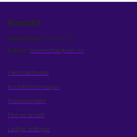
Kontakt
Sentralbord:
31 00 80 00
E-post:
postmottak@usn.no
Fakturaadresse
Kontaktinformasjon
Pressekontakt
Finn en ansatt
Ledige stillinger