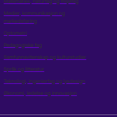
Matematikk, naturfag og miljøfag
Medier, kommunikasjon og
markedsføring
Optometri
Pedagogiske fag
Samfunnsvitenskap og kulturstudier
Språk og litteratur
Teknologi, ingeniørfag og lysdesign
Økonomi, ledelse og innovasjon