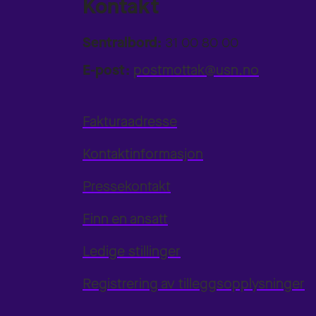
Kontakt
Sentralbord:
31 00 80 00
E-post:
postmottak@usn.no
Fakturaadresse
Kontaktinformasjon
Pressekontakt
Finn en ansatt
Ledige stillinger
Registrering av tilleggsopplysninger