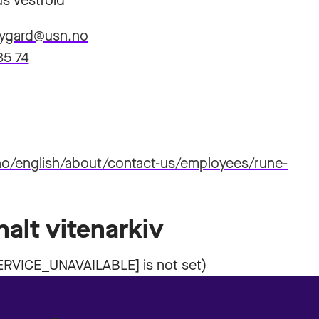
s Vestfold
nygard@usn.no
85 74
no/english/about/contact-us/employees/rune-
nalt vitenarkiv