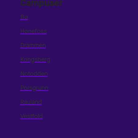
Campuser
Bø
Hønefoss
Drammen
Kongsberg
Notodden
Porsgrunn
Rauland
Vestfold