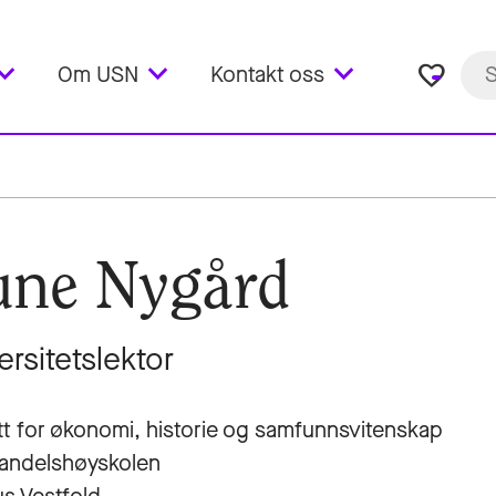
favorite_border
Om USN
Kontakt oss
ne Nygård
ersitetslektor
utt for økonomi, historie og samfunnsvitenskap
andelshøyskolen