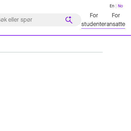
En
No
For
For
studenter
ansatte