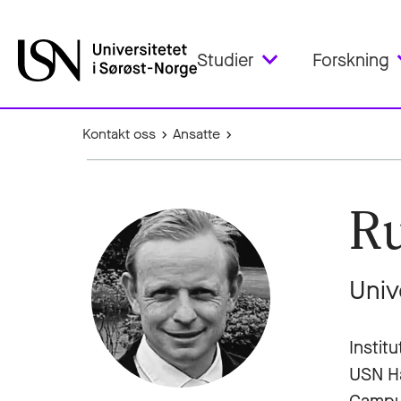
Studier
Forskning
Kontakt oss
Ansatte
Ru
Univ
Instit
USN H