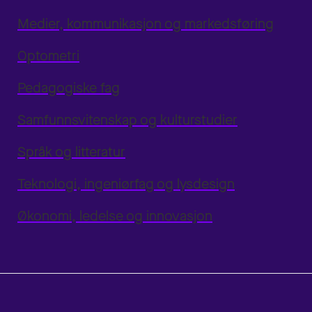
Medier, kommunikasjon og markedsføring
Optometri
Pedagogiske fag
Samfunnsvitenskap og kulturstudier
Språk og litteratur
Teknologi, ingeniørfag og lysdesign
Økonomi, ledelse og innovasjon