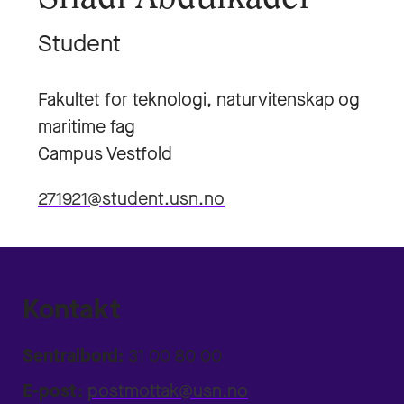
Student
Fakultet for teknologi, naturvitenskap og
maritime fag
Campus Vestfold
271921@student.usn.no
Kontakt
Sentralbord:
31 00 80 00
E-post:
postmottak@usn.no