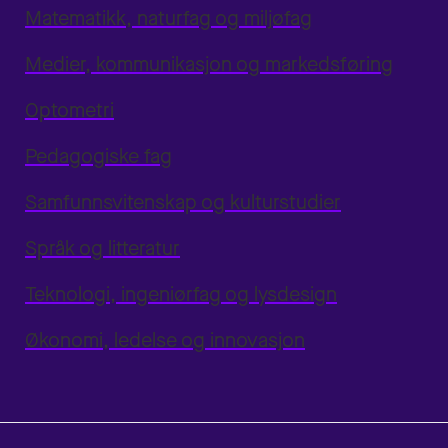
Matematikk, naturfag og miljøfag
Medier, kommunikasjon og markedsføring
Optometri
Pedagogiske fag
Samfunnsvitenskap og kulturstudier
Språk og litteratur
Teknologi, ingeniørfag og lysdesign
Økonomi, ledelse og innovasjon