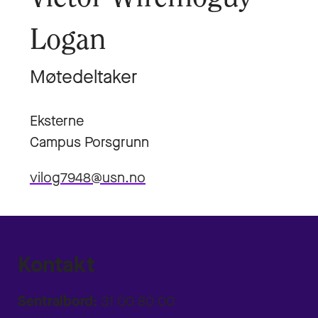
Logan
Møtedeltaker
Eksterne
Campus Porsgrunn
vilog7948@usn.no
Kontakt
Sentralbord:
31 00 80 00