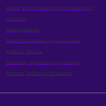
Medier, kommunikasjon og markedsføring
Optometri
Pedagogiske fag
Samfunnsvitenskap og kulturstudier
Språk og litteratur
Teknologi, ingeniørfag og lysdesign
Økonomi, ledelse og innovasjon