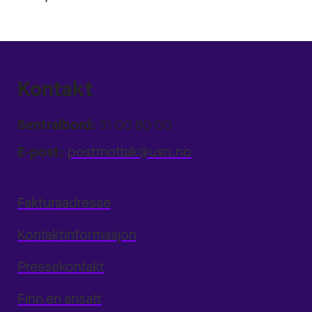
Kontakt
Sentralbord:
31 00 80 00
E-post:
postmottak@usn.no
Fakturaadresse
Kontaktinformasjon
Pressekontakt
Finn en ansatt