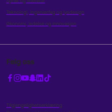
Språk og litteratur
Teknologi, ingeniørfag og lysdesign
Økonomi, ledelse og innovasjon
Følg oss
Tilgjengelighetserklæring