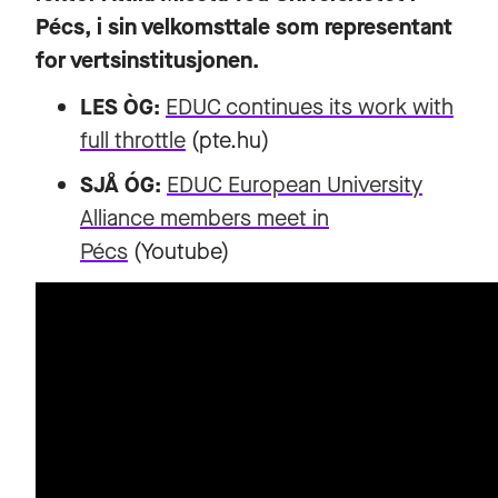
Pécs, i sin velkomsttale som representant
for vertsinstitusjonen.
LES ÒG:
EDUC continues its work with
full throttle
(pte.hu)
SJÅ ÓG:
EDUC European University
Alliance members meet in
Pécs
(Youtube)