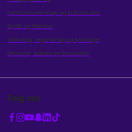
Samfunnsvitenskap og kulturstudier
Språk og litteratur
Teknologi, ingeniørfag og lysdesign
Økonomi, ledelse og innovasjon
Følg oss