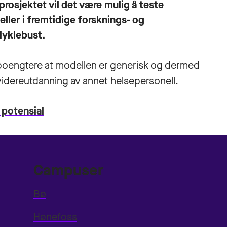
prosjektet vil det være mulig å teste
ler i fremtidige forsknings- og
Myklebust.
poengtere at modellen er generisk og dermed
videreutdanning av annet helsepersonell.
e potensial
Campuser
Bø
Hønefoss