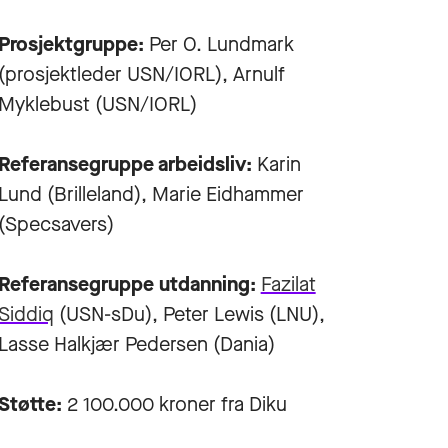
Prosjektgruppe:
Per O. Lundmark
(prosjektleder USN/IORL), Arnulf
Myklebust (USN/IORL)
Referansegruppe arbeidsliv:
Karin
Lund (Brilleland), Marie Eidhammer
(Specsavers)
Referansegruppe utdanning:
Fazilat
Siddiq
(USN-sDu), Peter Lewis (LNU),
Lasse Halkjær Pedersen (Dania)
Støtte:
2 100.000 kroner fra Diku