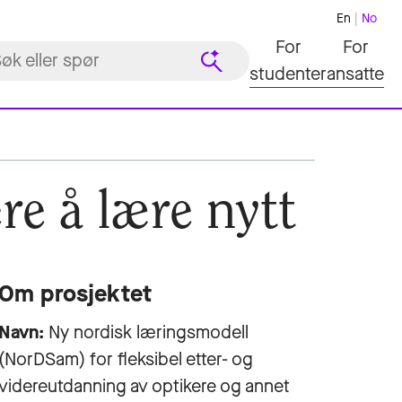
En
No
For
For
studenter
ansatte
ere å lære nytt
Om prosjektet
Navn:
Ny nordisk læringsmodell
(NorDSam) for fleksibel etter- og
videreutdanning av optikere og annet