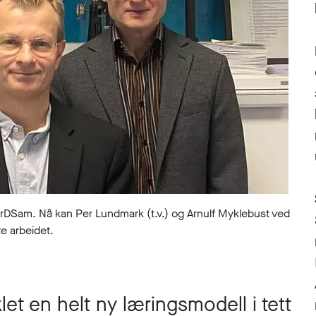
NorDSam. Nå kan Per Lundmark (t.v.) og Arnulf Myklebust ved
te arbeidet.
et en helt ny læringsmodell i tett