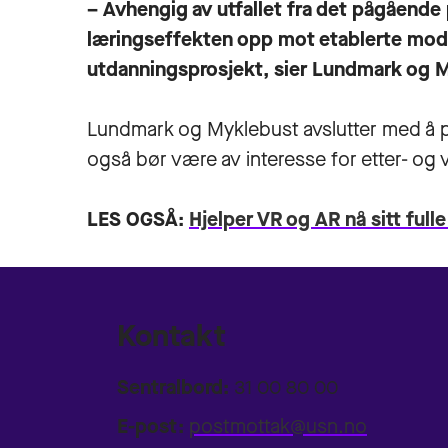
– Avhengig av utfallet fra det pågående 
læringseffekten opp mot etablerte model
utdanningsprosjekt, sier Lundmark og 
Lundmark og Myklebust avslutter med å 
også bør være av interesse for etter- og 
LES OGSÅ:
Hjelper VR og AR nå sitt full
Kontakt
Sentralbord:
31 00 80 00
E-post:
postmottak@usn.no