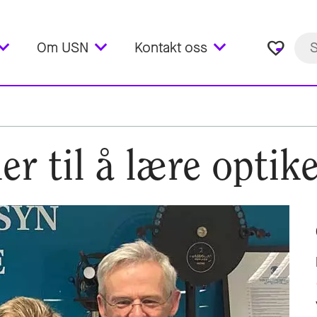
favorite_border
Om USN
Kontakt oss
er til å lære optik