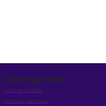
Utdanningsområder
Helse- og sosialfag
Historie og idéhistorie