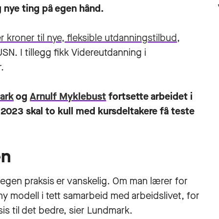
g nye ting på egen hånd.
er kroner til nye, fleksible utdanningstilbud
,
SN. I tillegg fikk Videreutdanning i
.
ark
og
Arnulf Myklebust
fortsette arbeidet i
 2023 skal to kull med kursdeltakere få teste
en
 egen praksis er vanskelig. Om man lærer for
 ny modell i tett samarbeid med arbeidslivet, for
sis til det bedre, sier Lundmark.