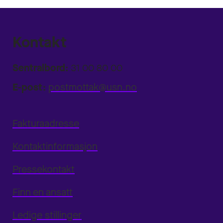
Kontakt
Sentralbord:
31 00 80 00
E-post:
postmottak@usn.no
Fakturaadresse
Kontaktinformasjon
Pressekontakt
Finn en ansatt
Ledige stillinger