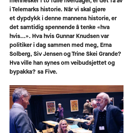
mennesker i to fulle hverdager, er det få av
i Telemarks historie. Når vi skal gjøre
et dypdykk i denne mannens historie, er
det samtidig spennende å tenke «hva
hvis...». Hva hvis Gunnar Knudsen var
politiker i dag sammen med meg, Erna
Solberg, Siv Jensen og Trine Skei Grande?
Hva ville han synes om veibudsjettet og
bypakka? sa Five.