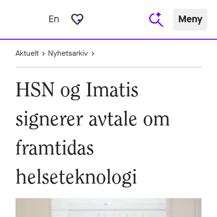
favorite_border
En
Meny
Aktuelt
Nyhetsarkiv
HSN og Imatis
signerer avtale om
framtidas
helseteknologi