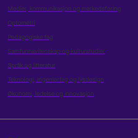
Medier, kommunikasjon og markedsføring
Optometri
Pedagogiske fag
Samfunnsvitenskap og kulturstudier
Språk og litteratur
Teknologi, ingeniørfag og lysdesign
Økonomi, ledelse og innovasjon