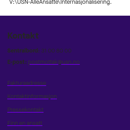
V:\USN-AlleAnsatte\Internasjonalisering.
Kontakt
Sentralbord:
31 00 80 00
E-post:
postmottak@usn.no
Fakturaadresse
Kontaktinformasjon
Pressekontakt
Finn en ansatt