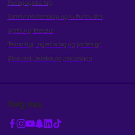
Pedagogiske fag
Samfunnsvitenskap og kulturstudier
Språk og litteratur
Teknologi, ingeniørfag og lysdesign
Økonomi, ledelse og innovasjon
Følg oss