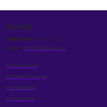
Kontakt
Sentralbord:
31 00 80 00
E-post:
postmottak@usn.no
Fakturaadresse
Kontaktinformasjon
Pressekontakt
Finn en ansatt