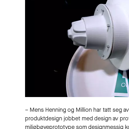
– Mens Henning og Million har tatt seg av 
produktdesign jobbet med design av proty
miljøbøyeprototype som designmessig kom