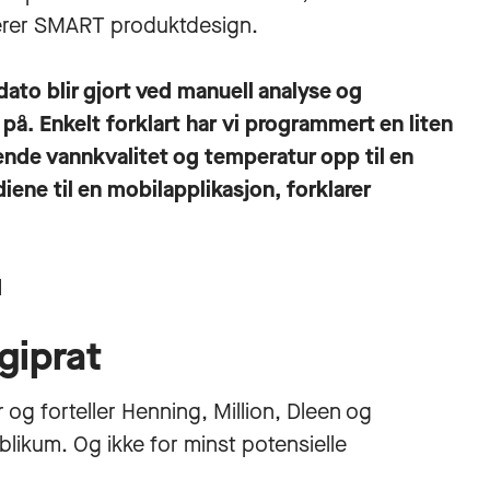
erer
SMART produktdesign
.
dato blir gjort ved manuell analyse og
 på. Enkelt forklart har vi programmert en liten
de vannkvalitet og temperatur opp til en
ene til en mobilapplikasjon, forklarer
d
giprat
g forteller Henning, Million, Dleen og
likum. Og ikke for minst potensielle