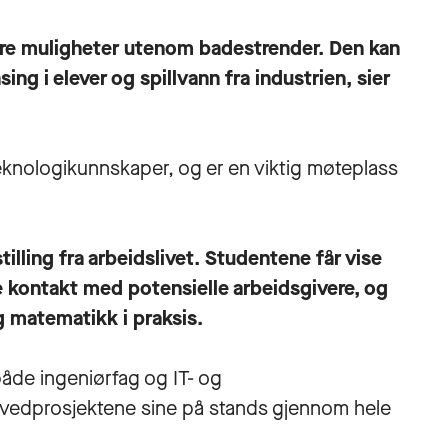
ere muligheter utenom badestrender. Den kan
sing i elever og spillvann fra industrien, sier
eknologikunnskaper, og er en viktig møteplass
tilling fra arbeidslivet. Studentene får vise
e kontakt med potensielle arbeidsgivere, og
g matematikk i praksis.
både ingeniørfag og IT- og
ovedprosjektene sine på stands gjennom hele