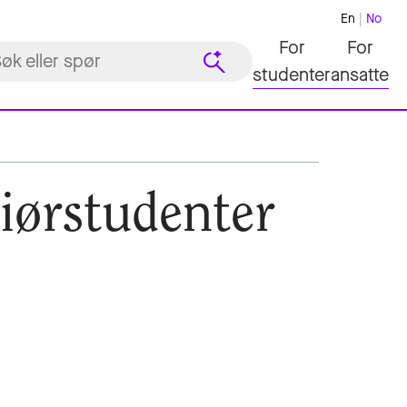
En
No
For
For
studenter
ansatte
iørstudenter