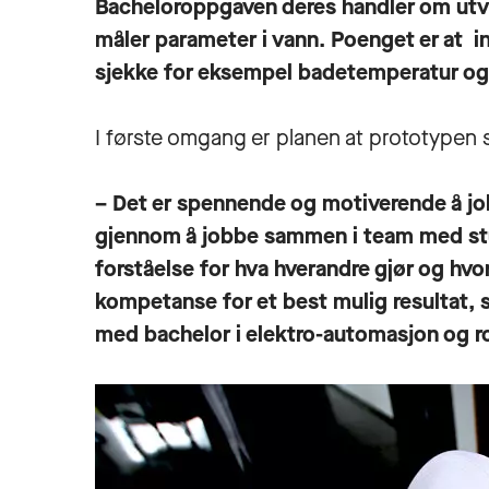
Bacheloroppgaven deres handler om utvi
måler parameter i vann. Poenget er at i
sjekke for eksempel badetemperatur og v
I første omgang er planen at prototypen s
– Det er spennende og motiverende å job
gjennom å jobbe sammen i team med stude
forståelse for hva hverandre gjør og hvo
kompetanse for et best mulig resultat, s
med
bachelor i elektro-automasjon og r