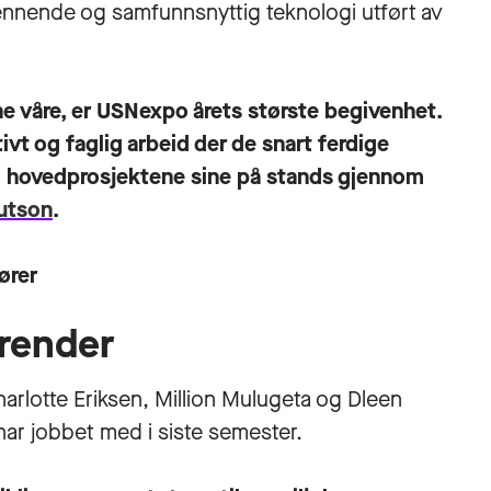
pennende og samfunnsnyttig teknologi utført av
e våre, er USNexpo årets største begivenhet.
tivt og faglig arbeid der de snart ferdige
m hovedprosjektene sine på stands gjennom
utson
.
iører
trender
rlotte Eriksen, Million Mulugeta og Dleen
 har jobbet med i siste semester.