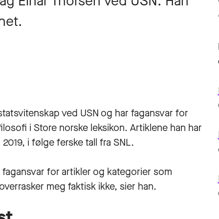
 Dag Einar Thorsen ved USN. Han
net.
statsvitenskap ved USN og har fagansvar for
losofi i Store norske leksikon. Artiklene han har
 2019, i følge ferske tall fra SNL.
o fagansvar for artikler og kategorier som
overrasker meg faktisk ikke, sier han.
st