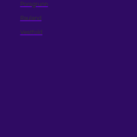
Porsgrunn
Rauland
Vestfold