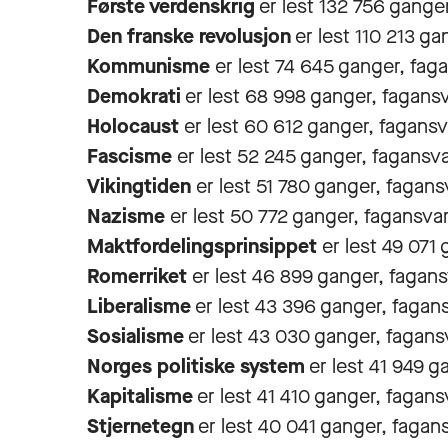
Første verdenskrig
er lest 132 756 ganger,
Den franske revolusjon
er lest 110 213 ga
Kommunisme
er lest 74 645 ganger, fag
Demokrati
er lest 68 998 ganger, fagansv
Holocaust
er lest 60 612 ganger, fagansv
Fascisme
er lest 52 245 ganger, fagansva
Vikingtiden
er lest 51 780 ganger, fagans
Nazisme
er lest 50 772 ganger, fagansvar
Maktfordelingsprinsippet
er lest 49 071
Romerriket
er lest 46 899 ganger, fagan
Liberalisme
er lest 43 396 ganger, fagans
Sosialisme
er lest 43 030 ganger, fagansv
Norges politiske system
er lest 41 949 g
Kapitalisme
er lest 41 410 ganger, fagans
Stjernetegn
er lest 40 041 ganger, fagansv