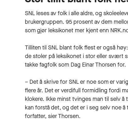
SNL leses av folk i alle aldre, og skoleele
brukergruppen. 95 prosent av dem mellom 
som gjør leksikonet mer kjent enn NRK.n
Tilliten til SNL blant folk flest er også h
de stoler på leksikonet i stor eller svært 
takke fagfolk som Dag Einar Thorsen for.
– Det å skrive for SNL er noe som er var
flere år. Det er verdifull formidling fordi 
klokere. Ikke minst tvinges man til selv å t
kan forstå det, og det er i seg selv noe 
forfatter, sier Thorsen.