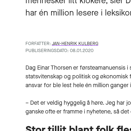
mennesker litt klokere, sier
har én million lesere i leksiko
FORFATTER:
JAN-HENRIK KULBERG
PUBLISERINGSDATO: 08.01.2020
Dag Einar Thorsen er førsteamanuensis i 
statsvitenskap og politisk og økonomisk fi
ansvar for ble lest hele én million ganger i
– Det er veldig hyggelig å høre. Jeg har j
ganske ofte er framme i nyhetene, så det 
Stor tillit blant folk fle