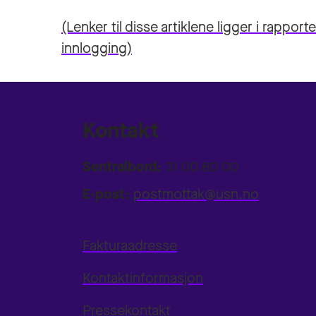
(Lenker til disse artiklene ligger i rappo
innlogging)
Kontakt
Sentralbord:
31 00 80 00
E-post:
postmottak@usn.no
Fakturaadresse
Kontaktinformasjon
Pressekontakt