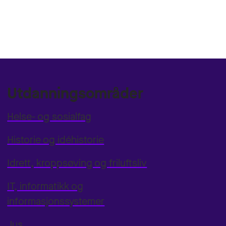
Utdanningsområder
Helse- og sosialfag
Historie og idéhistorie
Idrett, kroppsøving og friluftsliv
IT, informatikk og
informasjonssystemer
Jus