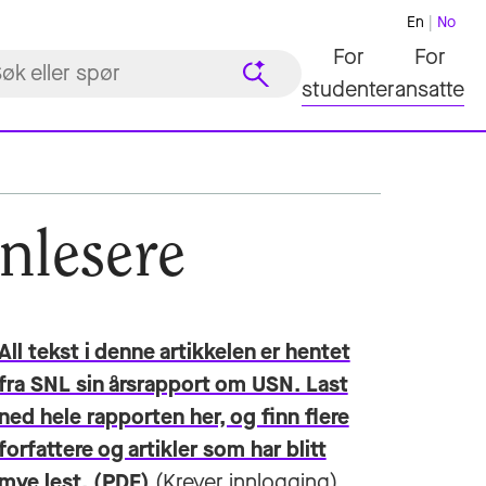
En
No
For
For
studenter
ansatte
nlesere
All tekst i denne artikkelen er hentet
fra SNL sin årsrapport om USN. Last
ned hele rapporten her, og finn flere
forfattere og artikler som har blitt
mye lest. (PDF)
(Krever innlogging)