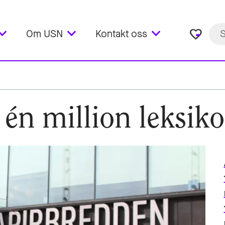
favorite_border
Om USN
Kontakt oss
 én million leksiko