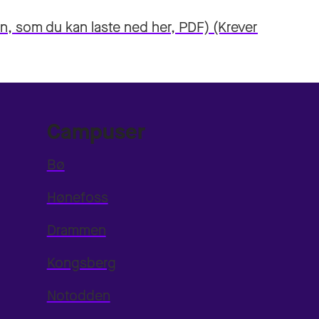
rten, som du kan laste ned her, PDF)
(Krever
Campuser
Bø
Hønefoss
Drammen
Kongsberg
Notodden