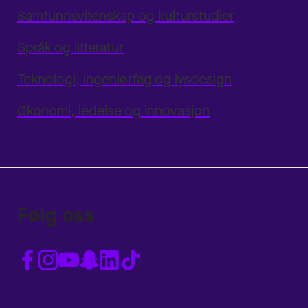
Samfunnsvitenskap og kulturstudier
Språk og litteratur
Teknologi, ingeniørfag og lysdesign
Økonomi, ledelse og innovasjon
Følg oss