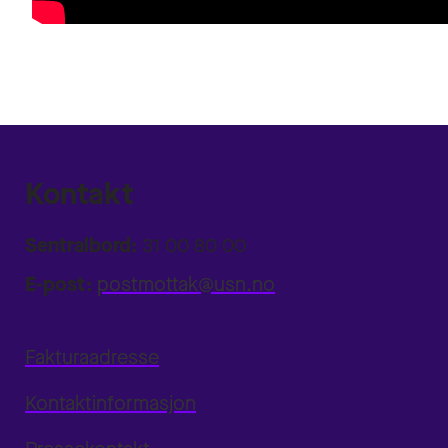
Kontakt
Sentralbord:
31 00 80 00
E-post:
postmottak@usn.no
Fakturaadresse
Kontaktinformasjon