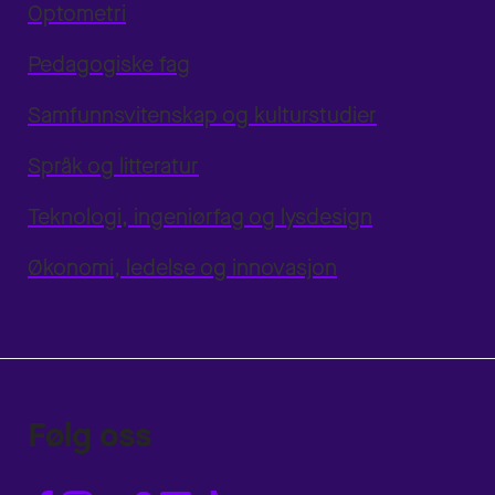
Optometri
Pedagogiske fag
Samfunnsvitenskap og kulturstudier
Språk og litteratur
Teknologi, ingeniørfag og lysdesign
Økonomi, ledelse og innovasjon
Følg oss