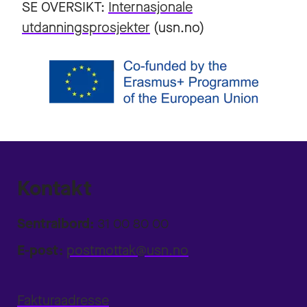
SE OVERSIKT:
Internasjonale
utdanningsprosjekter
(usn.no)
Kontakt
Sentralbord:
31 00 80 00
E-post:
postmottak@usn.no
Fakturaadresse