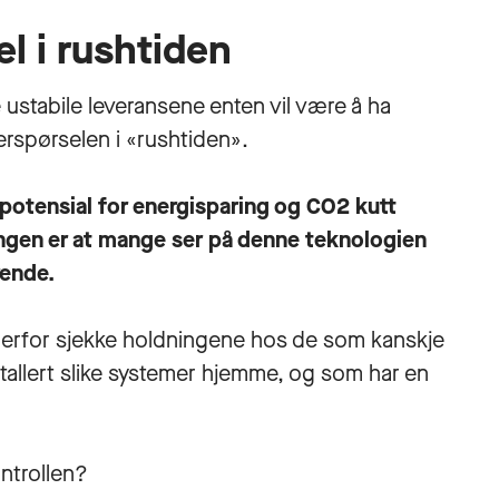
el i rushtiden
stabile leveransene enten vil være å ha
erspørselen i «rushtiden».
g potensial for energisparing og CO2 kutt
ngen er at mange ser på denne teknologien
rende.
derfor sjekke holdningene hos de som kanskje
tallert slike systemer hjemme, og som har en
kontrollen?