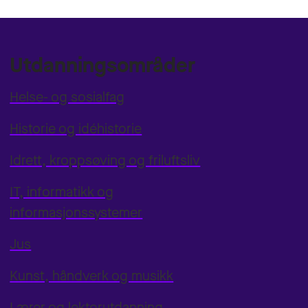
Utdanningsområder
Helse- og sosialfag
Historie og idéhistorie
Idrett, kroppsøving og friluftsliv
IT, informatikk og
informasjonssystemer
Jus
Kunst, håndverk og musikk
Lærer og lektorutdanning