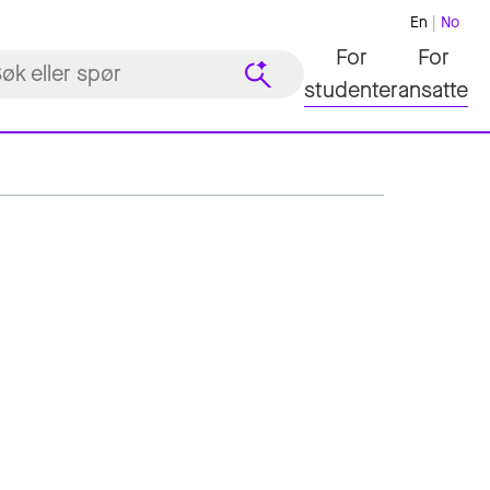
En
No
For
For
studenter
ansatte