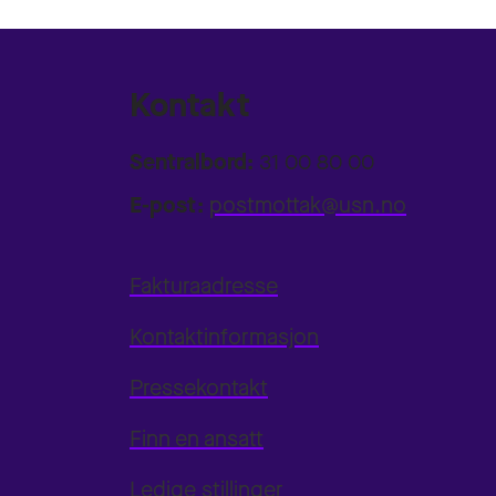
Kontakt
Sentralbord:
31 00 80 00
E-post:
postmottak@usn.no
Fakturaadresse
Kontaktinformasjon
Pressekontakt
Finn en ansatt
Ledige stillinger