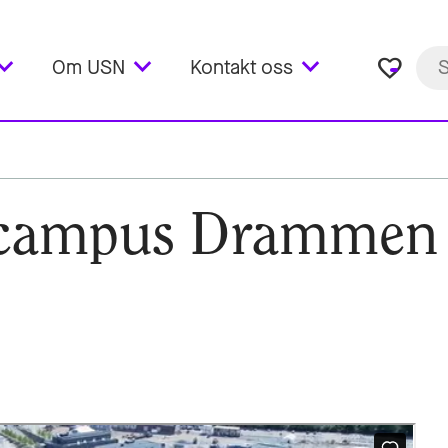
favorite_border
Om USN
Kontakt oss
d campus Drammen