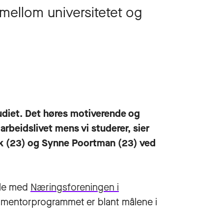
d mellom universitetet og
udiet. Det høres motiverende og
rbeidslivet mens vi studerer, sier
k (23) og Synne Poortman (23) ved
ale med
Næringsforeningen i
v mentorprogrammet er blant målene i