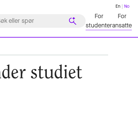
En
No
For
For
studenter
ansatte
der studiet