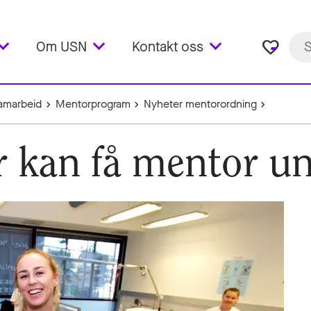
favorite_border
Om USN
Kontakt oss
amarbeid
Mentorprogram
Nyheter mentorordning
r kan få mentor un