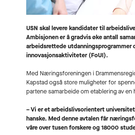
USN skal levere kandidater til arbeids
Ambisjonen er å gradvis øke antall samar
arbeidsrettede utdanningsprogrammer og
innovasjonsaktiviteter (FoUI).
Med Næringsforeningen i Drammensregio
Kapstad også store muligheter for spenn
partene samarbeide om etablering av en
– Vi er et arbeidslivsorientert universit
hanske. Med denne avtalen får næringsf
våre over tusen forskere og 18000 studen