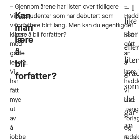
–
Gjennom årene har listen over tidligere
–
I
Kan
Vi
Bø-studenter som har debutert som
Hadd
like
var
forfattere blitt lang. Men kan du egentlig
det
man
klasse
lære å bli forfatter?
stor
ikke
lære
med
gått
elle
å
gode
an
lite
bli
lesere.
å
Vi
lære,
gra
forfatter?
har
hadd
som
fått
vi
mye
det
ikke
ut
treng
går
av
forla
an
å
og
jobbe
redak
å