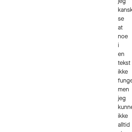
jeg
kansk
se
at
noe
i
en
tekst
ikke
funge
men
jeg
kunn
ikke
alltid