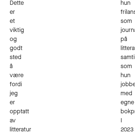
Dette
hun
er
frilan
et
som
viktig
journa
og
på
godt
litter
sted
samti
å
som
være
hun
fordi
jobb
jeg
med
er
egne
opptatt
bokpr
av
I
litteratur
2023