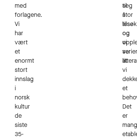
med
seg
til
forlagene.
stor
å
Vi
tilsøk
lese
har
og
og
vært
vi
oppl
et
ser
varie
enormt
at
litter
stort
vi
innslag
dekk
i
et
norsk
beho
kultur
Det
de
er
siste
mang
35-
etabl