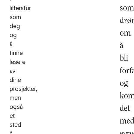
litteratur
som
som
drø
deg
om
og
å
å
finne
bli
lesere
av
forf
dine
og
prosjekter,
kom
men
også
det
et
me
sted
å
evne