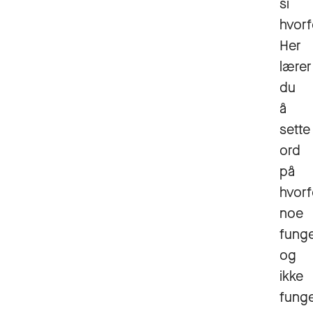
si
hvorf
Her
lærer
du
å
sette
ord
på
hvorf
noe
funge
og
ikke
funge