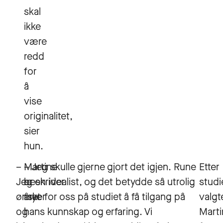
skal
ikke
være
redd
for
å
vise
originalitet,
sier
hun.
–
Martine
– Jeg skulle gjerne gjort det igjen. Rune
Etter
Jeg
beskriver
er en idealist, og det betydde så utrolig
stud
ønsker
året
mye for oss på studiet å få tilgang på
valgt
og
i
hans kunnskap og erfaring. Vi
Marti