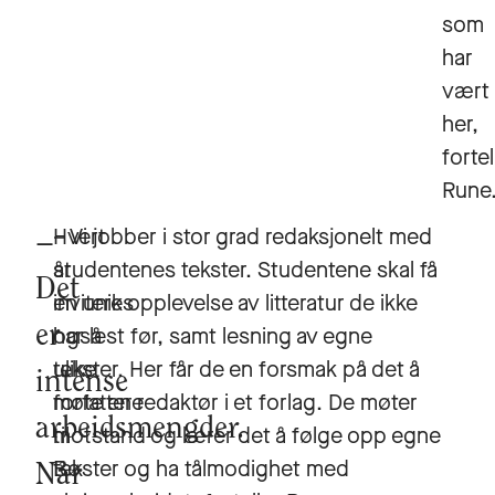
som
har
vært
her,
fortel
Rune
Hvert
– Vi jobber i stor grad redaksjonelt med
år
studentenes tekster. Studentene skal få
Det
inviteres
en unik opplevelse av litteratur de ikke
er
også
har lest før, samt lesning av egne
ulike
tekster. Her får de en forsmak på det å
intense
forfattere
møte en redaktør i et forlag. De møter
arbeidsmengder.
til
motstand og lærer det å følge opp egne
Bø
tekster og ha tålmodighet med
Når