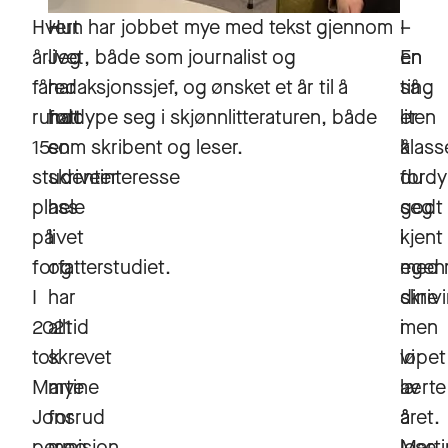
Hvert
–
Hun har jobbet mye med tekst gjennom
–
I
år
Jeg
livet, både som journalist og
En
en
får
har
redaksjonssjef, og ønsket et år til å
ting
så
rundt
hatt
fordype seg i skjønnlitteraturen, både
er
liten
15
en
som skribent og leser.
å
klass
studenter
skriveinteresse
ford
du
plass
hele
seg
godt
på
livet
i
kjent
forfatterstudiet.
og
egen
med 
I
har
skriv
dine
2021
alltid
men
i
tok
skrevet
vi
løpet
Martine
mye
lærte
av
Jonsrud
for
å
året.
permisjon
meg
lese
Marti