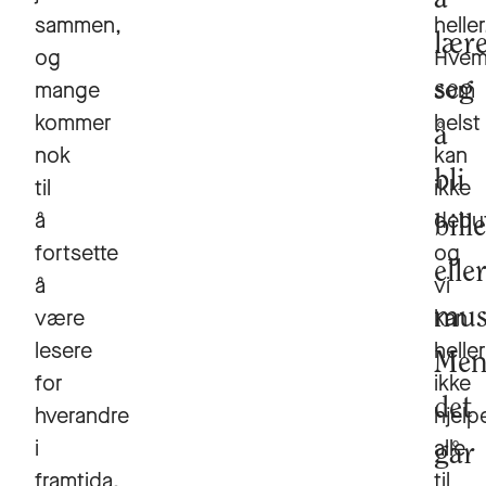
sammen,
heller
lær
og
Hve
mange
seg
som
kommer
helst
å
nok
kan
bli
til
ikke
å
debut
bill
fortsette
og
elle
å
vi
være
mus
kan
lesere
heller
Me
for
ikke
det
hverandre
hjelp
i
alle
går
framtida.
til