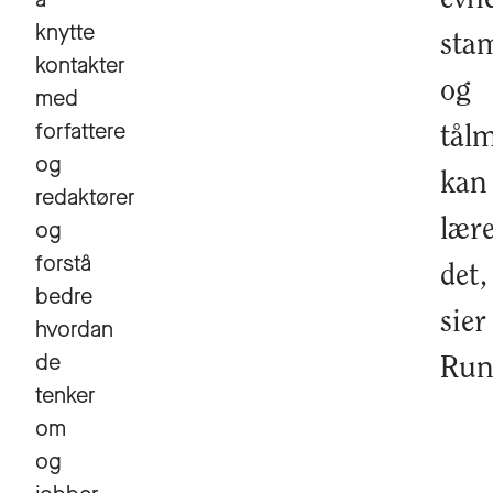
knytte
sta
kontakter
og
med
forfattere
tål
og
kan
redaktører
og
lær
forstå
det,
bedre
sier
hvordan
de
Run
tenker
om
og