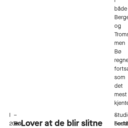
i
både
Berg
og
Trom
men
Bø
regn
forts
som
det
mest
kjent
I
–
–
Studi
– Lover at de blir slitne
2020
Bø
Forfa
bestå