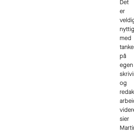
Det
er
veldi
nytti
med
tanke
på
egen
skriv
og
redak
arbei
vider
sier
Mart