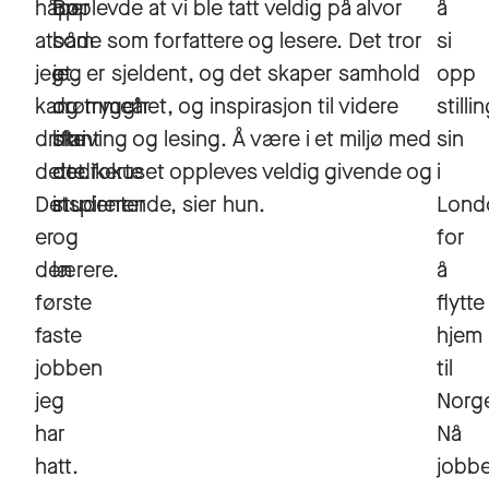
håper
Bø
opplevde at vi ble tatt veldig på alvor
å
at
som
både som forfattere og lesere. Det tror
si
jeg
et
jeg er sjeldent, og det skaper samhold
opp
kan
drømmeår
og trygghet, og inspirasjon til videre
stilli
drifte
blant
skriving og lesing. Å være i et miljø med
sin
dette.
dedikerte
det fokuset oppleves veldig givende og
i
Det
studenter
inspirerende, sier hun.
Lond
er
og
for
den
lærere.
å
første
flytte
faste
hjem
jobben
til
jeg
Norg
har
Nå
hatt.
jobb