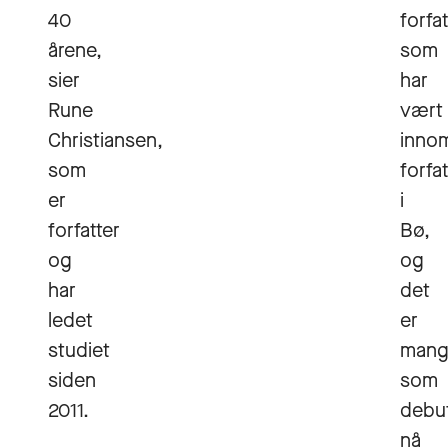
40
forfa
årene,
som
sier
har
Rune
vært
Christiansen,
inno
som
forfa
er
i
forfatter
Bø,
og
og
har
det
ledet
er
studiet
mang
siden
som
2011.
debu
nå