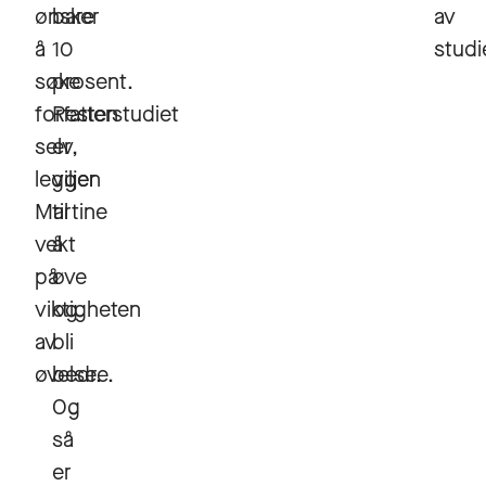
ønsker
bare
av
å
10
studi
søke
prosent.
forfatterstudiet
Resten
selv,
er
legger
viljen
Martine
til
vekt
å
på
øve
viktigheten
og
av
bli
øvelse.
bedre.
Og
så
er