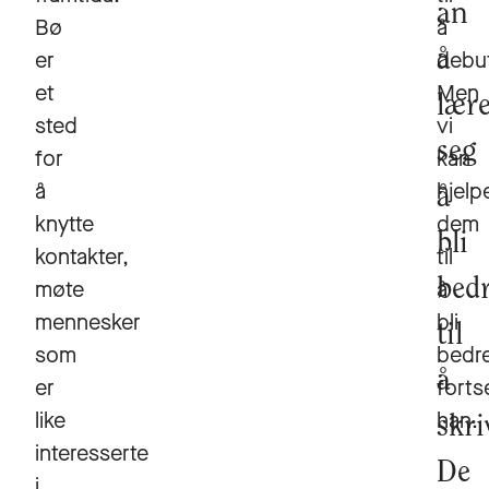
an
Bø
å
er
å
debut
et
Men
lær
sted
vi
seg
for
kan
å
hjelp
å
knytte
dem
bli
kontakter,
til
møte
bed
å
mennesker
bli
til
som
bedre
å
er
forts
like
han.
skri
interesserte
De
i