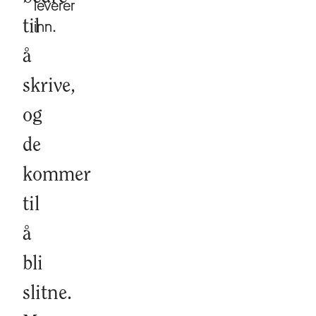
leverer
til
inn.
å
skrive,
og
de
kommer
til
å
bli
slitne.