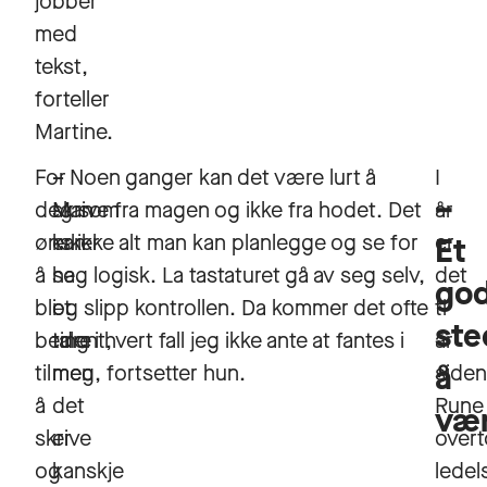
jobber
med
tekst,
forteller
Martine.
For
–
– Noen ganger kan det være lurt å
I
–
deg som
Man
skrive fra magen og ikke fra hodet. Det
år
ønsker
kan
er ikke alt man kan planlegge og se for
er
Et
å
ha
seg logisk. La tastaturet gå av seg selv,
det
go
bli
et
og slipp kontrollen. Da kommer det ofte
ti
ste
bedre
talent,
ting i hvert fall jeg ikke ante at fantes i
år
å
til
men
meg, fortsetter hun.
siden
å
det
Rune
væ
skrive
er
overt
og
kanskje
ledel