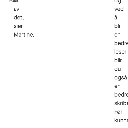
Bø.
ut
og
av
ved
det,
å
sier
bli
Martine.
en
bedr
leser
blir
du
også
en
bedr
skrib
Før
kunn