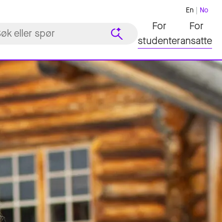
En
No
For
For
studenter
ansatte