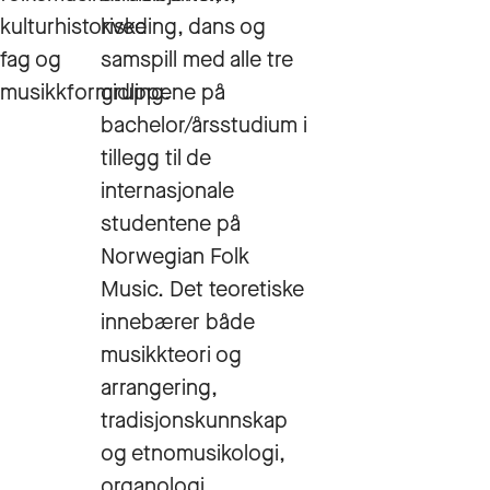
kulturhistoriske
kveding, dans og
fag og
samspill med alle tre
musikkformidling.
gruppene på
bachelor/årsstudium i
tillegg til de
internasjonale
studentene på
Norwegian Folk
Music. Det teoretiske
innebærer både
musikkteori og
arrangering,
tradisjonskunnskap
og etnomusikologi,
organologi