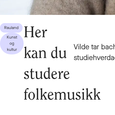
Rauland
Her
Kunst
og
Vilde tar bac
kan du
kultur
studiehverda
studere
folkemusikk