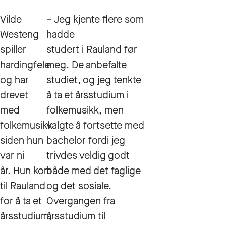
Vilde
– Jeg kjente flere som
Westeng
hadde
spiller
studert i Rauland før
hardingfele
meg. De anbefalte
og har
studiet, og jeg tenkte
drevet
å ta et årsstudium i
med
folkemusikk, men
folkemusikk
valgte å fortsette med
siden hun
bachelor fordi jeg
var ni
trivdes veldig godt
år. Hun kom
både med det faglige
til Rauland
og det sosiale.
for å ta et
Overgangen fra
årsstudium,
årsstudium til