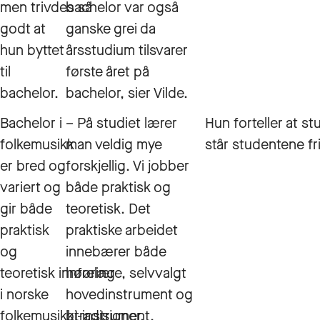
men trivdes så
bachelor var også
godt at
ganske grei da
hun byttet
årsstudium tilsvarer
til
første året på
bachelor.
bachelor, sier Vilde.
Bachelor i
– På studiet lærer
Hun forteller at st
folkemusikk
man veldig mye
står studentene fri
er bred og
forskjellig. Vi jobber
variert og
både praktisk og
gir både
teoretisk. Det
praktisk
praktiske arbeidet
og
innebærer både
teoretisk innføring
hørelære, selvvalgt
i norske
hovedinstrument og
folkemusikktradisjoner,
bi-instrument,