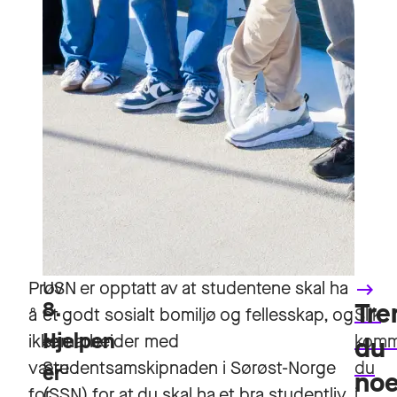
Prøv
USN er opptatt av at studentene skal ha
keyboard_backspace
8.
Tre
å
et godt sosialt bomiljø og fellesskap, og
Slik
Hjelpen
ikke
samarbeider med
komm
du
være
Studentsamskipnaden i Sørøst-Norge
du
er
no
for
(SSN) for at du skal ha et bra studentliv.
i