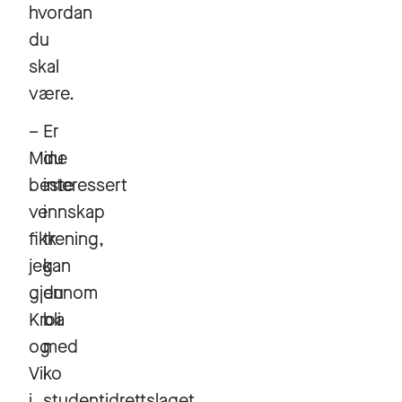
hvordan
du
skal
være.
–
Er
Mine
du
beste
interessert
vennskap
i
fikk
trening,
jeg
kan
gjennom
du
Kroa
bli
og
med
Viko
i
i
studentidrettslaget.