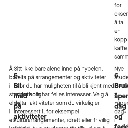
for
ekse
å ta
en
kopp
kaffe
samm
Å
Sitt ikke bare alene inne på hybelen.
Nye
5.
6.
bo
Delta på arrangementer og aktiviteter
stude
Bli
Bru
i
hvor du har muligheten til å bli kjent med
invit
studentbolig
andre som har felles interesser. Velg å
til
med
åpe
eller
delta i aktiviteter som du virkelig er
«åpe
på
dag
i
interessert i, for eksempel
dag»
aktiviteter
og
et
kulturarrangementer, idrett eller frivillig
i
fad