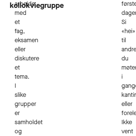
arbeide
først
kollokviegruppe
med
dage
et
Si
fag,
«hei»
eksamen
til
eller
andr
diskutere
du
et
møte
tema.
i
I
gang
slike
kanti
grupper
eller
er
forel
samholdet
Ikke
og
vent