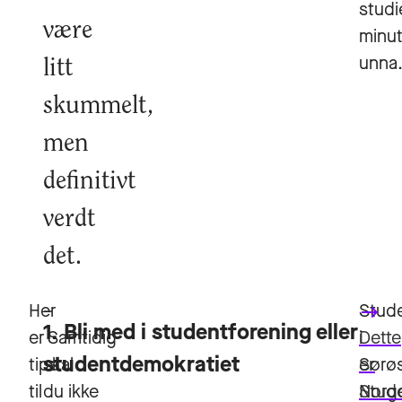
studi
være
minut
unna
litt
skummelt,
men
definitivt
verdt
det.
Her
–
Stud
keyboard_backspace
1. Bli med i studentforening eller
er
Samtidig
i
Dette
studentdemokratiet
tips
skal
Sørøs
er
til
du ikke
Norg
Stud