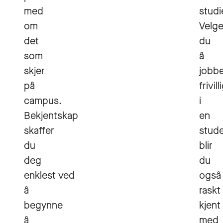
med
studi
om
Velge
det
du
som
å
skjer
jobb
på
frivill
campus.
i
Bekjentskap
en
skaffer
stude
du
blir
deg
du
enklest ved
også
å
raskt
begynne
kjent
å
med