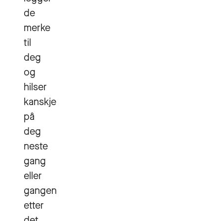
de
merke
til
deg
og
hilser
kanskje
på
deg
neste
gang
eller
gangen
etter
det.