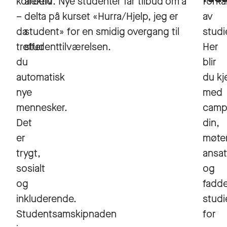
kollektiv
arbeid. Nye studenter får tilbud om å
forka
–
delta på kurset «Hurra/Hjelp, jeg er
av
da
student» for en smidig overgang til
studi
treffer
studenttilværelsen.
Her
du
blir
automatisk
du kj
nye
med
mennesker.
camp
Det
din,
er
møte
trygt,
ansat
sosialt
og
og
fadde
inkluderende.
studi
Studentsamskipnaden
for