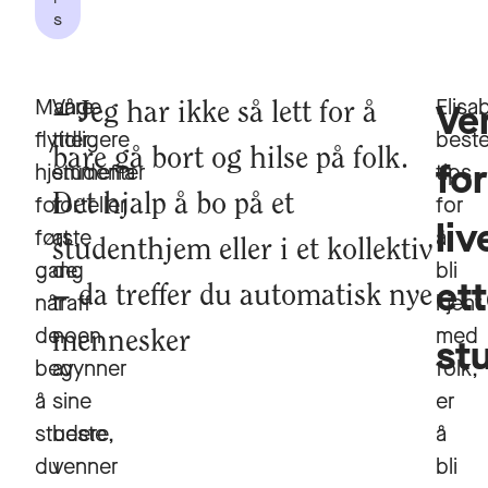
s
Mange
Våre
Elisa
Ve
Jeg har ikke så lett for å
flytter
tidligere
best
bare gå bort og hilse på folk.
for
hjemmefra
studenter
tips
for
forteller
Det hjalp å bo på et
for
liv
første
at
å
studenthjem eller i et kollektiv
gang
de
bli
ett
– da treffer du automatisk nye
når
traff
kjent
de
noen
med
mennesker
st
begynner
av
folk,
å
sine
er
studere,
beste
å
du
venner
bli