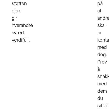
støtten
på
dere
at
gir
andr
hverandre
skal
svært
ta
verdifull.
konta
med
deg.
Prøv
å
snak
med
dem
du
sitter