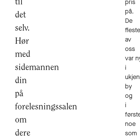
til
pris
på.
det
De
selv.
flest
av
Hør
oss
med
var n
sidemannen
i
ukjen
din
by
på
og
i
forelesningssalen
først
om
noe
dere
som