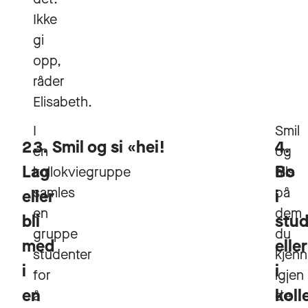
Ikke
gi
opp,
råder
Elisabeth.
I
Smil
2.
3. Smil og si «hei!
4.
en
og
Lag
Bo
kollokviegruppe
hils
samles
på
eller
i
en
dem
bli
stud
gruppe
du
med
eller
studenter
kjenn
i
i
for
igjen
en
koll
å
de