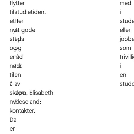
flytter
i
med
til
studietiden.
i
et
Her
stud
nytt
er gode
eller
sted
tips
jobb
og
og
som
er
råd
frivill
nødt
fra
i
til
en
en
å
av
stude
skape
dem, Elisabeth
nye
Fleseland:
kontakter.
Da
er