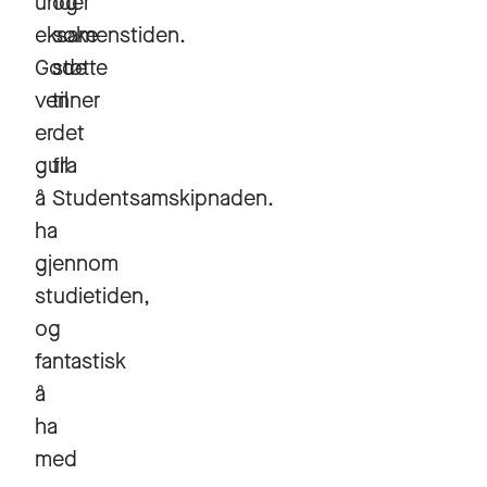
under
og
eksamenstiden.
søke
Gode
støtte
venner
til
er
det
gull
fra
å
Studentsamskipnaden.
ha
gjennom
studietiden,
og
fantastisk
å
ha
med