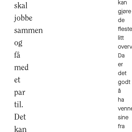
kan
skal
gjøre
jobbe
de
flest
sammen
litt
og
overv
få
Da
er
med
det
et
godt
å
par
ha
til.
venn
Det
sine
fra
kan