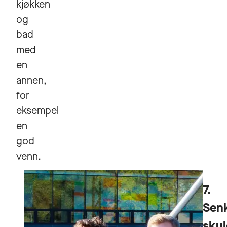
kjøkken
og
bad
med
en
annen,
for
eksempel
en
god
venn.
7.
Sen
skul