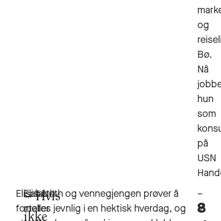
mark
og
reisel
Bø.
Nå
jobb
hun
som
konsu
på
USN
Hand
Elisabeth
Elisabeth og vennegjengen prøver å
–
Hvis
8
forteller
møtes jevnlig i en hektisk hverdag, og
Vi
ikke