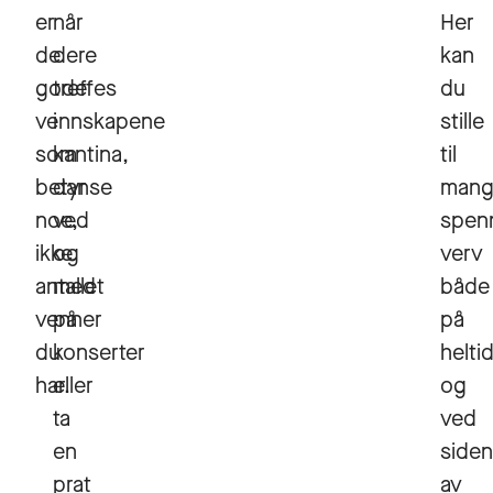
er
når
Her
de
dere
kan
gode
treffes
du
vennskapene
i
stille
som
kantina,
til
betyr
danse
mang
noe,
ved
spen
ikke
og
verv
antallet
med
både
venner
på
på
du
konserter
helti
har.
eller
og
ta
ved
en
siden
prat
av