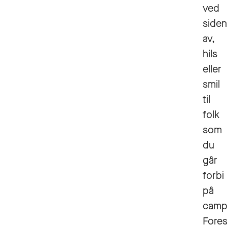
ved
siden
av,
hils
eller
smil
til
folk
som
du
går
forbi
på
camp
Fores