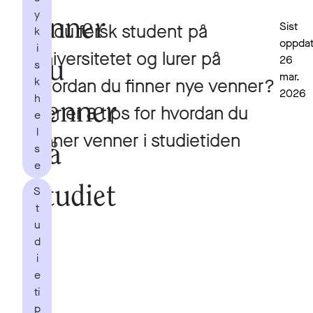
y
finner
Sist
Er du fersk student på
k
oppdat
i
universitetet og lurer på
26
s
du
mar.
k
hvordan du finner nye venner?
2026
h
venner
Her er 8 tips for hvordan du
e
l
finner venner i studietiden
s
på
e
S
studiet
t
u
d
i
e
ti
p