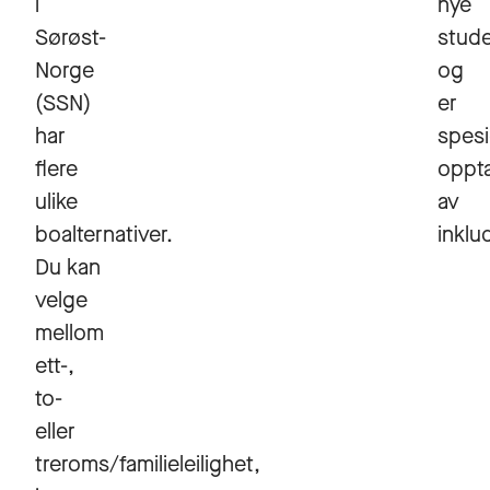
i
nye
Sørøst-
stude
Norge
og
(SSN)
er
har
spesi
flere
oppta
ulike
av
boalternativer.
inklu
Du kan
velge
mellom
ett-,
to-
eller
treroms/familieleilighet,