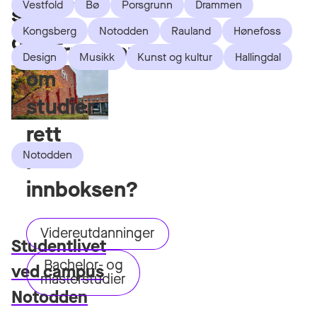
Vestfold
Bø
Porsgrunn
Drammen
som
du
Kongsberg
Notodden
Rauland
Hønefoss
dette
informasjon
Design
Musikk
Kunst og kultur
Hallingdal
om
studier
rett
Notodden
i
innboksen?
Videreutdanninger
Studentlivet
Bachelor- og
ved campus
masterstudier
Notodden