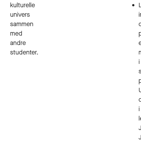
kulturelle
univers
i
sammen
med
andre
studenter.
i
i