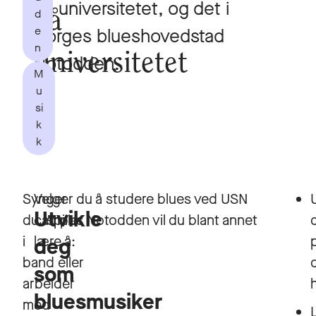
på universitetet, og det i
d
på
e
Norges blueshovedstad
n
universitetet
Notodden.
M
u
si
k
k
Synger
Velger du å studere blues ved USN
Utvikle
du, spiller
campus Notodden vil du blant annet
i
lære å:
deg
band eller
d
som
arbeider
bluesmusiker
med