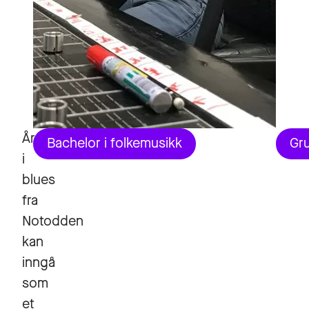
Årsstudiet
Bachelor i folkemusikk
Gr
i
blues
fra
Notodden
kan
inngå
som
et