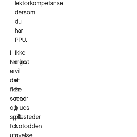
lektorkompetanse
dersom
du
har
PPU.
I
Ikke
Norge
minst
er
vil
det
et
flere
år
scener
med
og
blues
spillesteder
på
for
Notodden
utøvelse
gi