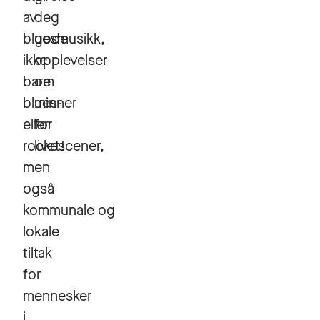
av
deg
bluesmusikk,
gode
ikke
opplevelser
bare
om
blues-
minner
eller
for
rockescener,
livet!
men
også
kommunale og
lokale
tiltak
for
mennesker
i