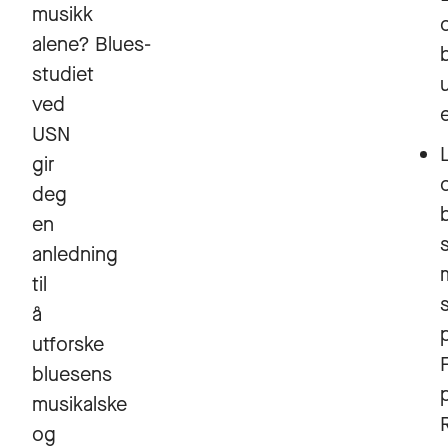
musikk
alene? Blues-
studiet
u
ved
USN
gir
deg
en
anledning
til
å
utforske
bluesens
musikalske
og