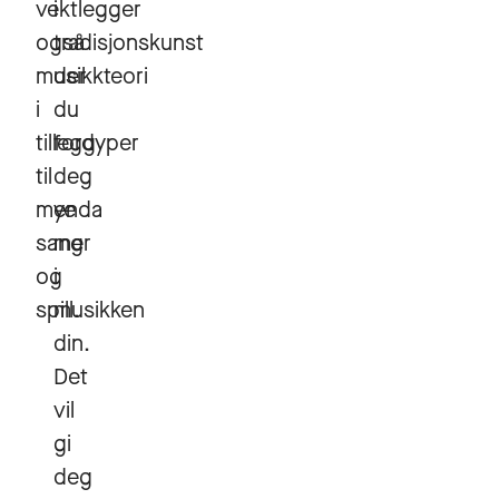
vektlegger
i
også
tradisjonskunst
musikkteori
der
i
du
tillegg
fordyper
til
deg
mye
enda
sang
mer
og
i
spill.
musikken
din.
Det
vil
gi
deg