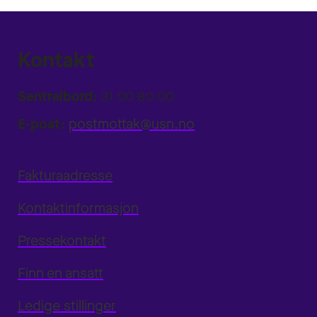
Kontakt
Sentralbord:
31 00 80 00
E-post:
postmottak@usn.no
Fakturaadresse
Kontaktinformasjon
Pressekontakt
Finn en ansatt
Ledige stillinger