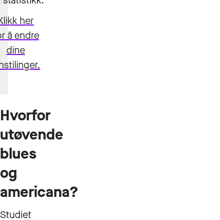
 statistikk.
Klikk her
or å endre
dine
nstilinger.
Hvorfor
utøvende
blues
og
americana?
Studiet