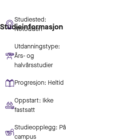
Studiested:
Studieinformasjon
Notodden
Utdanningstype:
Års- og
halvårsstudier
Progresjon:
Heltid
Oppstart:
Ikke
fastsatt
Studieopplegg:
På
campus