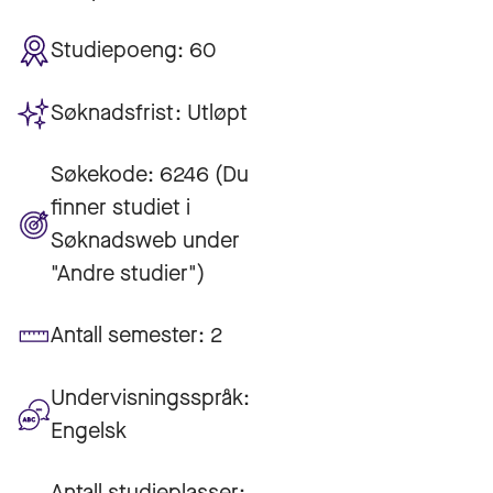
Studiepoeng:
60
Søknadsfrist:
Utløpt
Søkekode:
6246 (Du
finner studiet i
Søknadsweb under
"Andre studier")
Antall semester:
2
Undervisningsspråk:
Engelsk
Antall studieplasser: