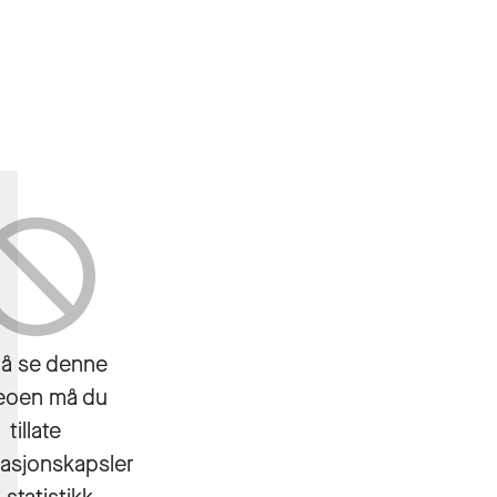
lock
 å se denne
eoen må du
tillate
asjonskapsler