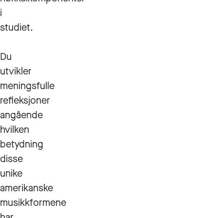
i
studiet.
Du
utvikler
meningsfulle
refleksjoner
angående
hvilken
betydning
disse
unike
amerikanske
musikkformene
har