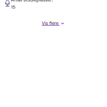
15
Vis flere
keyboard_arrow_down