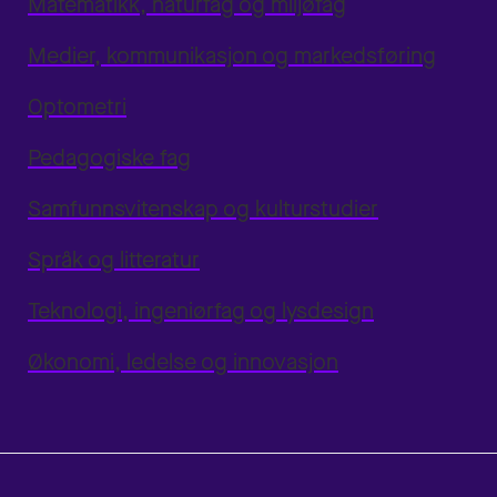
Matematikk, naturfag og miljøfag
Medier, kommunikasjon og markedsføring
Optometri
Pedagogiske fag
Samfunnsvitenskap og kulturstudier
Språk og litteratur
Teknologi, ingeniørfag og lysdesign
Økonomi, ledelse og innovasjon