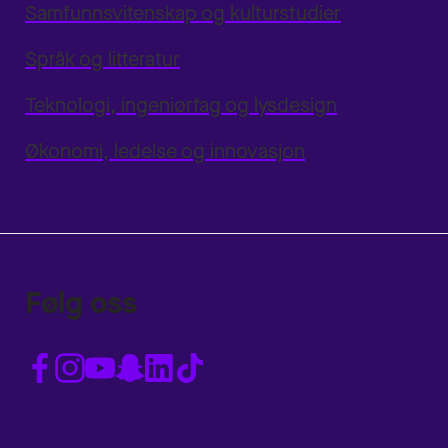
Samfunnsvitenskap og kulturstudier
Språk og litteratur
Teknologi, ingeniørfag og lysdesign
Økonomi, ledelse og innovasjon
Følg oss