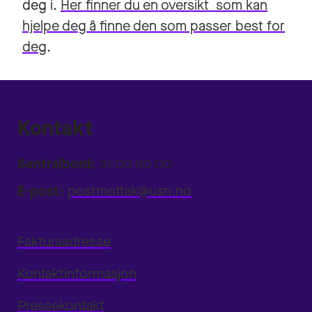
deg i.
Her finner du en oversikt som kan
hjelpe deg å finne den som passer best for
deg
.
Kontakt
Sentralbord:
31 00 80 00
E-post:
postmottak@usn.no
Fakturaadresse
Kontaktinformasjon
Pressekontakt