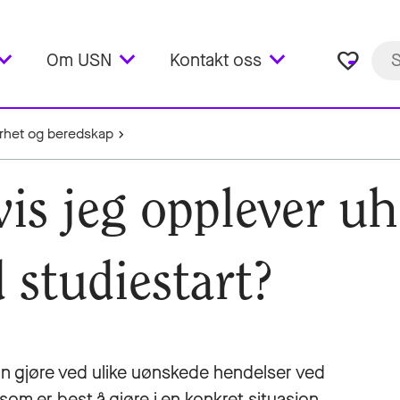
favorite_border
Om USN
Kontakt oss
rhet og beredskap
vis jeg opplever uh
 studiestart?
an gjøre ved ulike uønskede hendelser ved
 som er best å gjøre i en konkret situasjon.