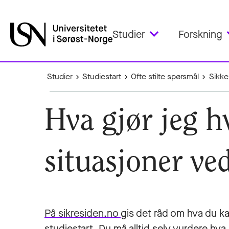
Studier
Forskning
Studier
Studiestart
Ofte stilte spørsmål
Sikke
Hva gjør jeg h
situasjoner ved
På sikresiden.no
gis det råd om hva du k
studiestart. Du må alltid selv vurdere hva