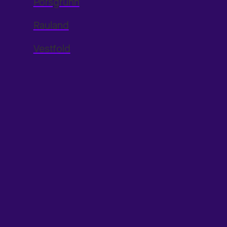
Porsgrunn
Rauland
Vestfold