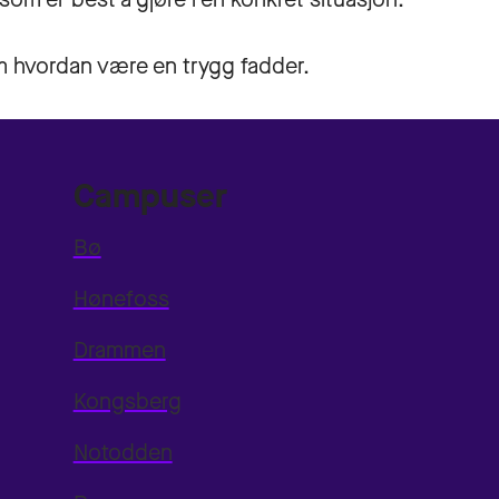
m hvordan være en trygg fadder.
Campuser
Bø
Hønefoss
Drammen
Kongsberg
Notodden