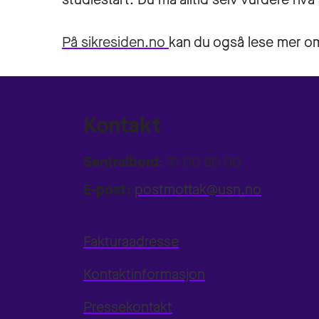
På sikresiden.no
kan du også lese mer o
Kontakt
Sentralbord:
31 00 80 00
E-post:
postmottak@usn.no
Fakturaadresse
Kontaktinformasjon
Pressekontakt