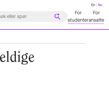
En
No
For
For
studenter
ansatte
eldige