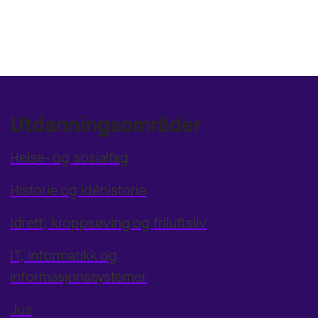
Utdanningsområder
Helse- og sosialfag
Historie og idéhistorie
Idrett, kroppsøving og friluftsliv
IT, informatikk og
informasjonssystemer
Jus