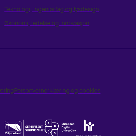
Teknologi, ingeniørfag og lysdesign
Økonomi, ledelse og innovasjon
læring
Personvernerklæring og cookies