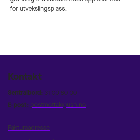
for utvekslingsplass.
Kontakt
Sentralbord:
31 00 80 00
E-post:
postmottak@usn.no
Fakturaadresse