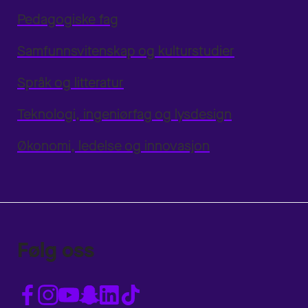
Pedagogiske fag
Samfunnsvitenskap og kulturstudier
Språk og litteratur
Teknologi, ingeniørfag og lysdesign
Økonomi, ledelse og innovasjon
Følg oss