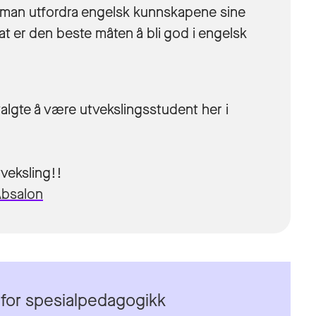
får man utfordra engelsk kunnskapene sine
at er den beste måten å bli god i engelsk
g valgte å være utvekslingsstudent her i
tveksling!!
Absalon