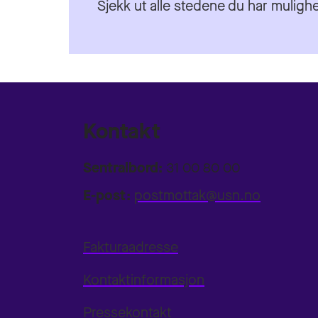
Sjekk ut alle stedene du har mulighe
Kontakt
Sentralbord:
31 00 80 00
E-post:
postmottak@usn.no
Fakturaadresse
Kontaktinformasjon
Pressekontakt