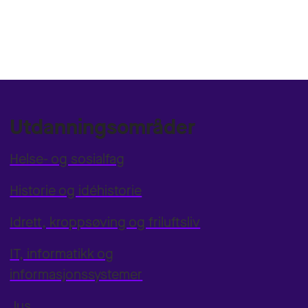
Utdanningsområder
Helse- og sosialfag
Historie og idéhistorie
Idrett, kroppsøving og friluftsliv
IT, informatikk og
informasjonssystemer
Jus