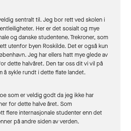
ldig sentralt til. Jeg bor rett ved skolen i
tleiligheter. Her er det sosialt og mye
onale og danske studentene. Trekroner, som
rett utenfor byen Roskilde. Det er også kun
øbenhavn. Jeg har ellers hatt mye glede av
or dette halvåret. Den tar oss dit vi vil på
øm å sykle rundt i dette flate landet.
 noe som er veldig godt da jeg ikke har
her for dette halve året. Som
t flere internasjonale studenter enn det
venner på andre siden av verden.