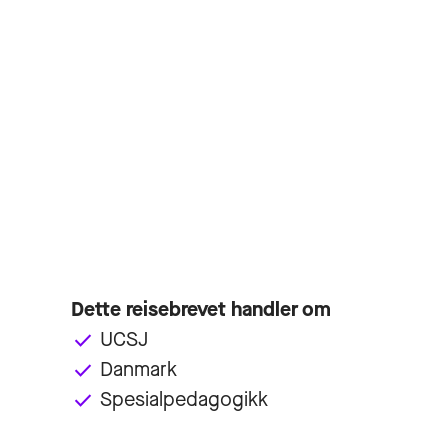
Dette reisebrevet handler om
UCSJ
done
Danmark
done
Spesialpedagogikk
done