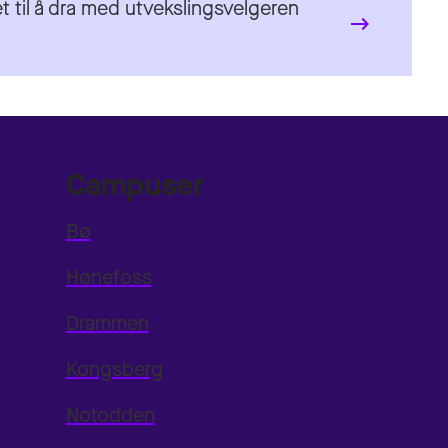
t til å dra med utvekslingsvelgeren
Campuser
Bø
Hønefoss
Drammen
Kongsberg
Notodden