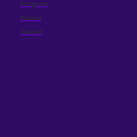
Porsgrunn
Rauland
Vestfold