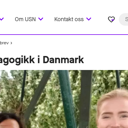
favorite_border
Om USN
Kontakt oss
brev
dagogikk i Danmark