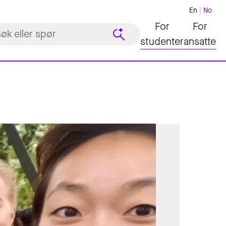
En
No
For
For
studenter
ansatte