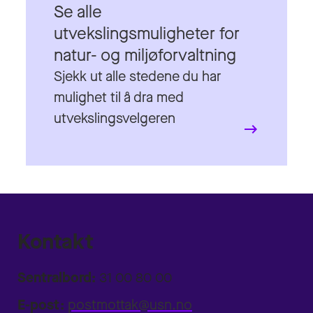
Sjekk ut alle stedene du har
mulighet til å dra med
utvekslingsvelgeren
Kontakt
Sentralbord:
31 00 80 00
E-post:
postmottak@usn.no