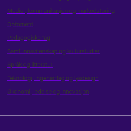
Medier, kommunikasjon og markedsføring
Optometri
Pedagogiske fag
Samfunnsvitenskap og kulturstudier
Språk og litteratur
Teknologi, ingeniørfag og lysdesign
Økonomi, ledelse og innovasjon