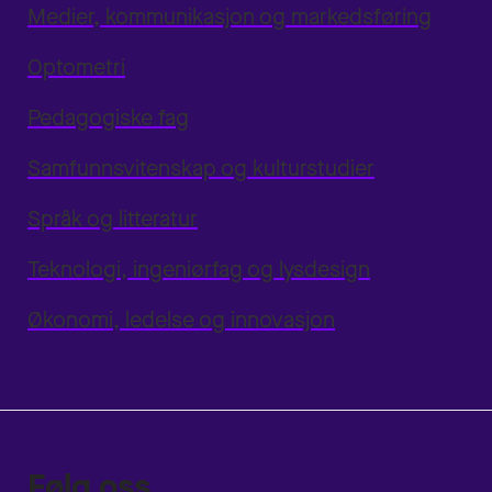
Medier, kommunikasjon og markedsføring
Optometri
Pedagogiske fag
Samfunnsvitenskap og kulturstudier
Språk og litteratur
Teknologi, ingeniørfag og lysdesign
Økonomi, ledelse og innovasjon
Følg oss