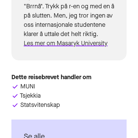
"Brrnå". Trykk på r-en og med en å
på slutten. Men, jeg tror ingen av
oss internasjonale studentene
klarer å uttale det helt riktig.
Les mer om Masaryk University
Dette reisebrevet handler om
MUNI
done
Tsjekkia
done
Statsvitenskap
done