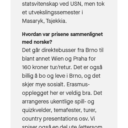
statsvitenskap ved USN, men tok
et utvekslingssemester i
Masaryk, Tsjekkia.
Hvordan var prisene sammenlignet
med norske?
Det går direktebusser fra Brno til
blant annet Wien og Praha for
160 kroner tur/retur. Det er også
billig å bo og leve i Brno, og det
skjer mye sosialt. Erasmus-
opplegget her er veldig bra. Det
arrangeres ukentlige spill- og
quizkvelder, temafester, turer,
country presentations osv. Vi
spiser også en del ute (ettersom