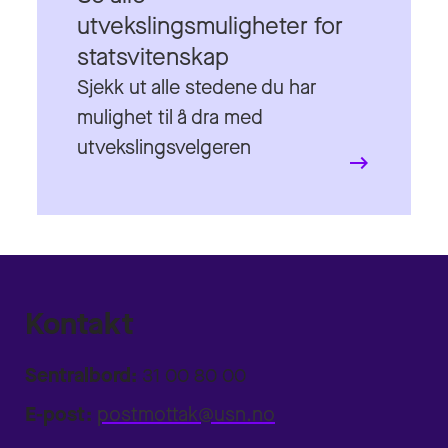
Sjekk ut alle stedene du har
mulighet til å dra med
utvekslingsvelgeren
Kontakt
Sentralbord:
31 00 80 00
E-post:
postmottak@usn.no